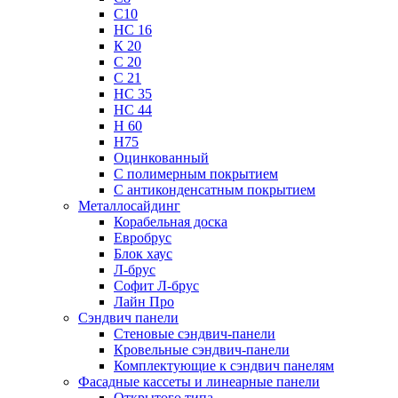
С10
НС 16
К 20
С 20
С 21
НС 35
НС 44
Н 60
Н75
Оцинкованный
С полимерным покрытием
С антиконденсатным покрытием
Металлосайдинг
Корабельная доска
Евробрус
Блок хаус
Л-брус
Софит Л-брус
Лайн Про
Сэндвич панели
Стеновые сэндвич-панели
Кровельные сэндвич-панели
Комплектующие к сэндвич панелям
Фасадные кассеты и линеарные панели
Открытого типа