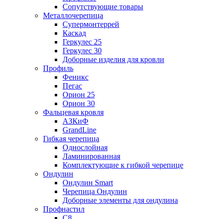
Сопутствующие товары
Металлочерепица
Супермонтеррей
Каскад
Геркулес 25
Геркулес 30
Доборные изделия для кровли
Профиль
Феникс
Пегас
Орион 25
Орион 30
Фальцевая кровля
АЗКиФ
GrandLine
Гибкая черепица
Однослойная
Ламинированная
Комплектующие к гибкой черепице
Ондулин
Ондулин Smart
Черепица Ондулин
Доборные элементы для ондулина
Профнастил
С8