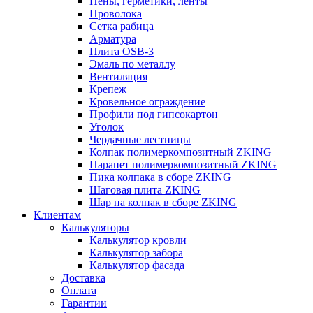
Пены, герметики, ленты
Проволока
Сетка рабица
Арматура
Плита OSB-3
Эмаль по металлу
Вентиляция
Крепеж
Кровельное ограждение
Профили под гипсокартон
Уголок
Чердачные лестницы
Колпак полимеркомпозитный ZKING
Парапет полимеркомпозитный ZKING
Пика колпака в сборе ZKING
Шаговая плита ZKING
Шар на колпак в сборе ZKING
Клиентам
Калькуляторы
Калькулятор кровли
Калькулятор забора
Калькулятор фасада
Доставка
Оплата
Гарантии