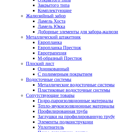
Закрытого типа
Комплектующие
Жалюзийный забор
Ламель Хоста
Ламель Юкка
Доборные элементы для забора-жалюзи
Металлический штакетник
Европланка
Европланка Престиж
Евротрапеция
М-образный Престиж
Плоский лист
Оцинкованный
С полимерным покрытием
Водосточные системы
Металлические водосточные системы
Пластиковые водосточные системы
Сопутствующие товары
Гидро-пароизоляционные материалы
Тепло-звукоизоляционные материалы
Профилированная труба
Заглушки на профилированную трубу
Элементы подконструкции
Уплотнитель