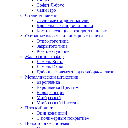
Софит Л-брус
Лайн Про
Сэндвич панели
Стеновые сэндвич-панели
Кровельные сэндвич-панели
Комплектующие к сэндвич панелям
Фасадные кассеты и линеарные панели
Открытого типа
Закрытого типа
Комплектующие
Жалюзийный забор
Ламель Хоста
Ламель Юкка
Доборные элементы для забора-жалюзи
Металлический штакетник
Европланка
Европланка Престиж
Евротрапеция
М-образный
М-образный Престиж
Плоский лист
Оцинкованный
С полимерным покрытием
Водосточные системы