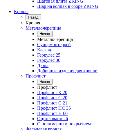
Шаговая плита ZKING
Шар на колпак в сборе ZKING
Кровля
Назад
Кровля
Металлочерепица
Назад
Металлочерепица
Супермонтеррей
Каскад
Геркулес 25
Геркулес 30
Дюна
Доборные изделия для кровли
Профлист
Назад
Профлист
Профлист К 20
Профлист С 20
Профлист C 21
Профлист НС 35
Профлист Н 60
Оцинкованный
С полимерным покрытием
Фальцевая кровля