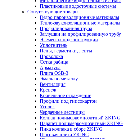
Металлические водосточные системы
Пластиковые водосточные системы
Сопутствующие товары
Гидро-пароизоляционные материалы
Тепло-звукоизоляционные материалы
Профилированная труба
Заглушки на профилированную трубу
Элементы подконструкции
Уплотнитель
Пены, герметики, ленты
Проволока
Сетка рабица
Арматура
Плита OSB-3
Эмаль по металлу
Вентиляция
Крепеж
Кровельное ограждение
Профили под гипсокартон
Уголок
Чердачные лестницы
Колпак полимеркомпозитный ZKING
Парапет полимеркомпозитный ZKING
Пика колпака в сборе ZKING
Шаговая плита ZKING