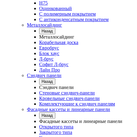
Н75
Оцинкованный
С полимерным покрытием
С антиконденсатным покрытием
Металлосайдинг
Назад
Металлосайдинг
Корабельная доска
Евробрус
Блок хаус
Л-брус
Софит Л-брус
Лайн Про
Сэндвич панели
Назад
Сэндвич панели
Стеновые сэндвич-панели
Кровельные сэндвич-панели
Комплектующие к сэндвич панелям
Фасадные кассеты и линеарные панели
Назад
Фасадные кассеты и линеарные панели
Открытого типа
Закрытого типа