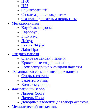
Н 60
Н75
Оцинкованный
С полимерным покрытием
С антиконденсатным покрытием
Металлосайдинг
Корабельная доска
Евробрус
Блок хаус
Л-брус
Софит Л-брус
Лайн Про
Сэндвич панели
Стеновые сэндвич-панели
Кровельные сэндвич-панели
Комплектующие к сэндвич панелям
Фасадные кассеты и линеарные панели
Открытого типа
Закрытого типа
Комплектующие
Жалюзийный забор
Ламель Хоста
Ламель Юкка
Доборные элементы для забора-жалюзи
Металлический штакетник