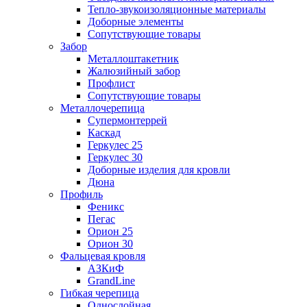
Тепло-звукоизоляционные материалы
Доборные элементы
Сопутствующие товары
Забор
Металлоштакетник
Жалюзийный забор
Профлист
Сопутствующие товары
Металлочерепица
Супермонтеррей
Каскад
Геркулес 25
Геркулес 30
Доборные изделия для кровли
Дюна
Профиль
Феникс
Пегас
Орион 25
Орион 30
Фальцевая кровля
АЗКиФ
GrandLine
Гибкая черепица
Однослойная