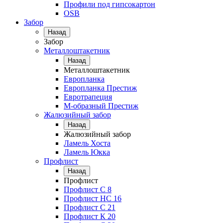
Профили под гипсокартон
OSB
Забор
Назад
Забор
Металлоштакетник
Назад
Металлоштакетник
Европланка
Европланка Престиж
Евротрапеция
М-образный Престиж
Жалюзийный забор
Назад
Жалюзийный забор
Ламель Хоста
Ламель Юкка
Профлист
Назад
Профлист
Профлист С 8
Профлист НС 16
Профлист C 21
Профлист К 20