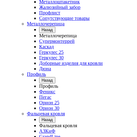
Металлоштакетник
Жалюзийный забор
Профлист
Сопутствующие товары
Металлочерепица
Назад
Металлочерепица
Супермонтеррей
Каскад
Геркулес 25
Геркулес 30
Доборные изделия для кровли
Дюна
Профиль
Назад
Профиль
Феникс
Пегас
Орион 25
Орион 30
Фальцевая кровля
Назад
Фальцевая кровля
АЗКиФ
GrandLine