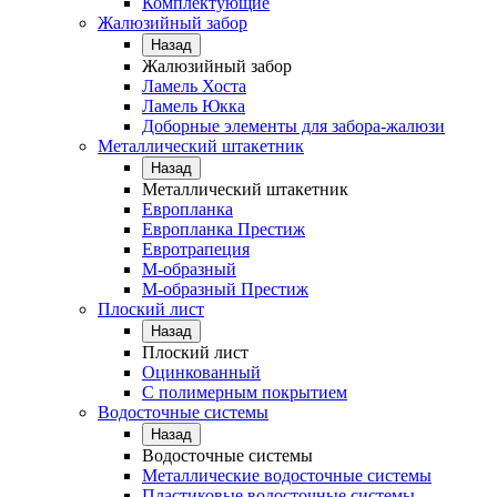
Комплектующие
Жалюзийный забор
Назад
Жалюзийный забор
Ламель Хоста
Ламель Юкка
Доборные элементы для забора-жалюзи
Металлический штакетник
Назад
Металлический штакетник
Европланка
Европланка Престиж
Евротрапеция
М-образный
М-образный Престиж
Плоский лист
Назад
Плоский лист
Оцинкованный
С полимерным покрытием
Водосточные системы
Назад
Водосточные системы
Металлические водосточные системы
Пластиковые водосточные системы