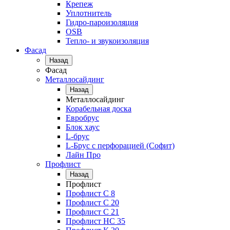
Крепеж
Уплотнитель
Гидро-пароизоляция
OSB
Тепло- и звукоизоляция
Фасад
Назад
Фасад
Металлосайдинг
Назад
Металлосайдинг
Корабельная доска
Евробрус
Блок хаус
L-брус
L-Брус с перфорацией (Софит)
Лайн Про
Профлист
Назад
Профлист
Профлист С 8
Профлист С 20
Профлист C 21
Профлист НС 35