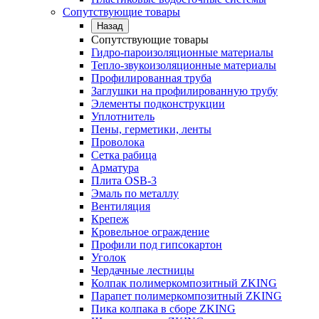
Сопутствующие товары
Назад
Сопутствующие товары
Гидро-пароизоляционные материалы
Тепло-звукоизоляционные материалы
Профилированная труба
Заглушки на профилированную трубу
Элементы подконструкции
Уплотнитель
Пены, герметики, ленты
Проволока
Сетка рабица
Арматура
Плита OSB-3
Эмаль по металлу
Вентиляция
Крепеж
Кровельное ограждение
Профили под гипсокартон
Уголок
Чердачные лестницы
Колпак полимеркомпозитный ZKING
Парапет полимеркомпозитный ZKING
Пика колпака в сборе ZKING