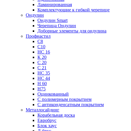
Ламинированная
Комплектующие к гибкой черепице
Ондулин
Ондулин Smart
Черепица Ондулин
Доборные элементы для ондулина
Профнастил
С8
С10
НС 16
К 20
С 20
С 21
НС 35
НС 44
Н 60
Н75
Оцинкованный
С полимерным покрытием
С антиконденсатным покрытием
Металлосайдинг
Корабельная доска
Евробрус
Блок хаус
Л-брус