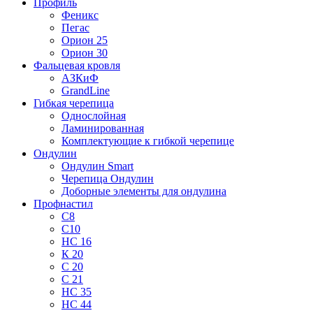
Профиль
Феникс
Пегас
Орион 25
Орион 30
Фальцевая кровля
АЗКиФ
GrandLine
Гибкая черепица
Однослойная
Ламинированная
Комплектующие к гибкой черепице
Ондулин
Ондулин Smart
Черепица Ондулин
Доборные элементы для ондулина
Профнастил
С8
С10
НС 16
К 20
С 20
С 21
НС 35
НС 44