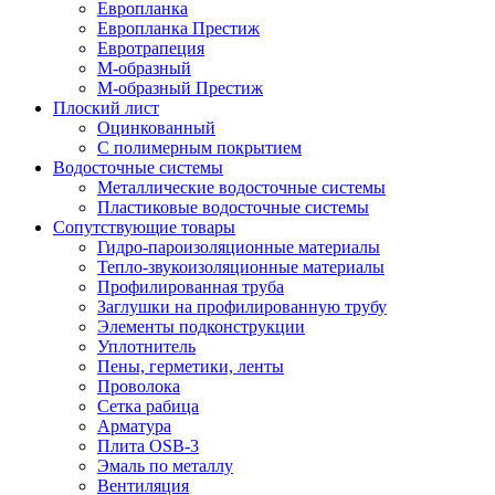
Европланка
Европланка Престиж
Евротрапеция
М-образный
М-образный Престиж
Плоский лист
Оцинкованный
С полимерным покрытием
Водосточные системы
Металлические водосточные системы
Пластиковые водосточные системы
Сопутствующие товары
Гидро-пароизоляционные материалы
Тепло-звукоизоляционные материалы
Профилированная труба
Заглушки на профилированную трубу
Элементы подконструкции
Уплотнитель
Пены, герметики, ленты
Проволока
Сетка рабица
Арматура
Плита OSB-3
Эмаль по металлу
Вентиляция