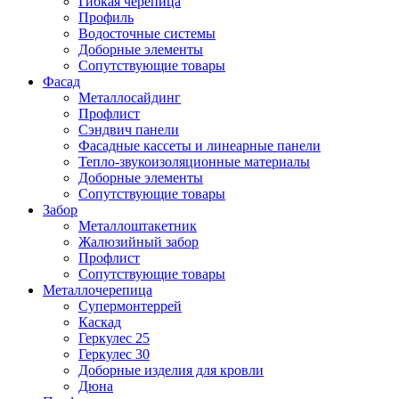
Гибкая черепица
Профиль
Водосточные системы
Доборные элементы
Сопутствующие товары
Фасад
Металлосайдинг
Профлист
Сэндвич панели
Фасадные кассеты и линеарные панели
Тепло-звукоизоляционные материалы
Доборные элементы
Сопутствующие товары
Забор
Металлоштакетник
Жалюзийный забор
Профлист
Сопутствующие товары
Металлочерепица
Супермонтеррей
Каскад
Геркулес 25
Геркулес 30
Доборные изделия для кровли
Дюна