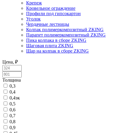
Крепеж
Кровельное ограждение
Профили под гипсокартон
Уголок
Чердачные лестницы
Колпак полимеркомпозитный ZKING
Парапет полимеркомпозитный ZKING
Пика колпака в сборе ZKING
Шаговая плита ZKING
Шар на колпак в сборе ZKING
Цена, ₽
Толщина
0,3
0,4
0,4эк
0,5
0,6
0,7
0,8
0,9