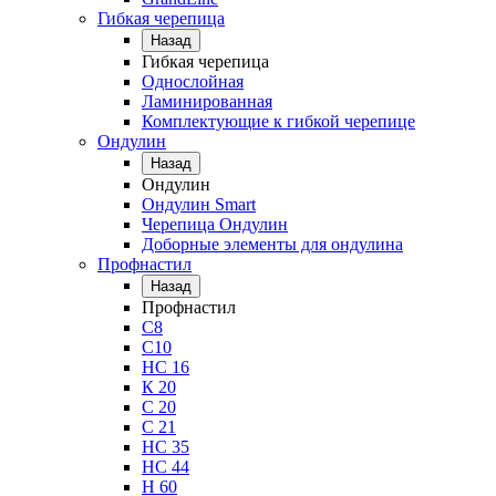
Гибкая черепица
Назад
Гибкая черепица
Однослойная
Ламинированная
Комплектующие к гибкой черепице
Ондулин
Назад
Ондулин
Ондулин Smart
Черепица Ондулин
Доборные элементы для ондулина
Профнастил
Назад
Профнастил
С8
С10
НС 16
К 20
С 20
С 21
НС 35
НС 44
Н 60