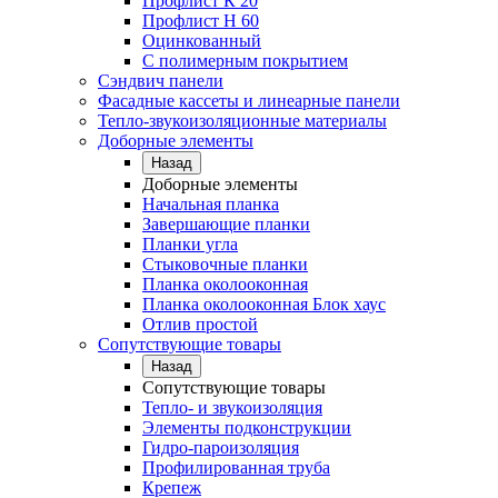
Профлист К 20
Профлист Н 60
Оцинкованный
С полимерным покрытием
Сэндвич панели
Фасадные кассеты и линеарные панели
Тепло-звукоизоляционные материалы
Доборные элементы
Назад
Доборные элементы
Начальная планка
Завершающие планки
Планки угла
Стыковочные планки
Планка околооконная
Планка околооконная Блок хаус
Отлив простой
Сопутствующие товары
Назад
Сопутствующие товары
Тепло- и звукоизоляция
Элементы подконструкции
Гидро-пароизоляция
Профилированная труба
Крепеж