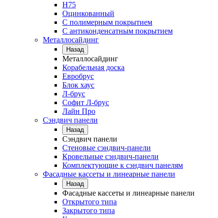
Н75
Оцинкованный
С полимерным покрытием
С антиконденсатным покрытием
Металлосайдинг
Назад
Металлосайдинг
Корабельная доска
Евробрус
Блок хаус
Л-брус
Софит Л-брус
Лайн Про
Сэндвич панели
Назад
Сэндвич панели
Стеновые сэндвич-панели
Кровельные сэндвич-панели
Комплектующие к сэндвич панелям
Фасадные кассеты и линеарные панели
Назад
Фасадные кассеты и линеарные панели
Открытого типа
Закрытого типа