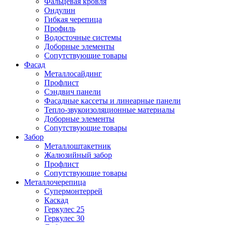
Фальцевая кровля
Ондулин
Гибкая черепица
Профиль
Водосточные системы
Доборные элементы
Сопутствующие товары
Фасад
Металлосайдинг
Профлист
Сэндвич панели
Фасадные кассеты и линеарные панели
Тепло-звукоизоляционные материалы
Доборные элементы
Сопутствующие товары
Забор
Металлоштакетник
Жалюзийный забор
Профлист
Сопутствующие товары
Металлочерепица
Супермонтеррей
Каскад
Геркулес 25
Геркулес 30