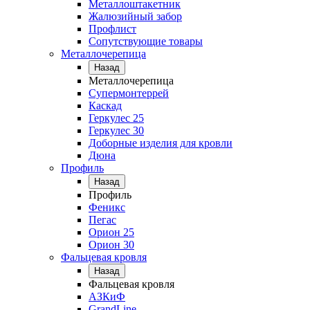
Металлоштакетник
Жалюзийный забор
Профлист
Сопутствующие товары
Металлочерепица
Назад
Металлочерепица
Супермонтеррей
Каскад
Геркулес 25
Геркулес 30
Доборные изделия для кровли
Дюна
Профиль
Назад
Профиль
Феникс
Пегас
Орион 25
Орион 30
Фальцевая кровля
Назад
Фальцевая кровля
АЗКиФ
GrandLine