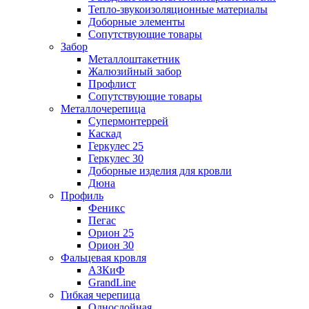
Тепло-звукоизоляционные материалы
Доборные элементы
Сопутствующие товары
Забор
Металлоштакетник
Жалюзийный забор
Профлист
Сопутствующие товары
Металлочерепица
Супермонтеррей
Каскад
Геркулес 25
Геркулес 30
Доборные изделия для кровли
Дюна
Профиль
Феникс
Пегас
Орион 25
Орион 30
Фальцевая кровля
АЗКиФ
GrandLine
Гибкая черепица
Однослойная