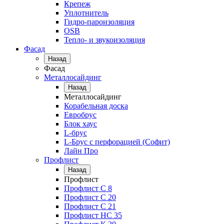
Крепеж
Уплотнитель
Гидро-пароизоляция
OSB
Тепло- и звукоизоляция
Фасад
Назад
Фасад
Металлосайдинг
Назад
Металлосайдинг
Корабельная доска
Евробрус
Блок хаус
L-брус
L-Брус с перфорацией (Софит)
Лайн Про
Профлист
Назад
Профлист
Профлист С 8
Профлист С 20
Профлист C 21
Профлист НС 35