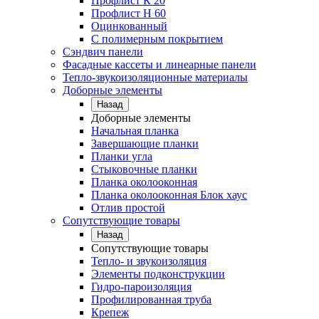
Профлист К 20
Профлист Н 60
Оцинкованный
С полимерным покрытием
Сэндвич панели
Фасадные кассеты и линеарные панели
Тепло-звукоизоляционные материалы
Доборные элементы
Назад
Доборные элементы
Начальная планка
Завершающие планки
Планки угла
Стыковочные планки
Планка околооконная
Планка околооконная Блок хаус
Отлив простой
Сопутствующие товары
Назад
Сопутствующие товары
Тепло- и звукоизоляция
Элементы подконструкции
Гидро-пароизоляция
Профилированная труба
Крепеж