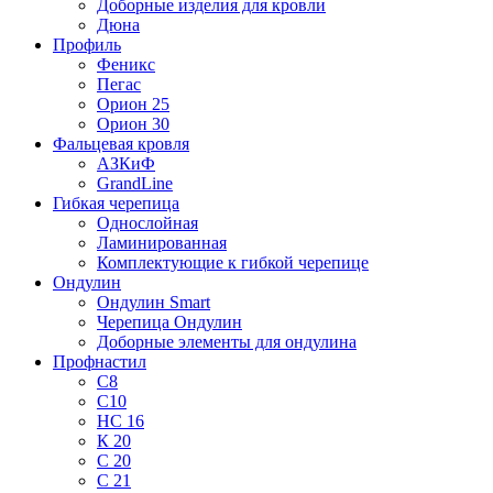
Доборные изделия для кровли
Дюна
Профиль
Феникс
Пегас
Орион 25
Орион 30
Фальцевая кровля
АЗКиФ
GrandLine
Гибкая черепица
Однослойная
Ламинированная
Комплектующие к гибкой черепице
Ондулин
Ондулин Smart
Черепица Ондулин
Доборные элементы для ондулина
Профнастил
С8
С10
НС 16
К 20
С 20
С 21