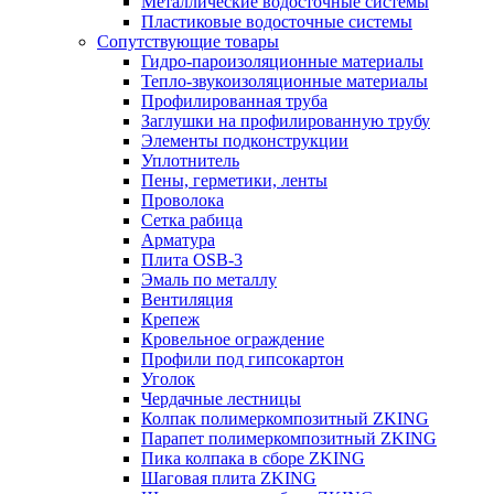
Металлические водосточные системы
Пластиковые водосточные системы
Сопутствующие товары
Гидро-пароизоляционные материалы
Тепло-звукоизоляционные материалы
Профилированная труба
Заглушки на профилированную трубу
Элементы подконструкции
Уплотнитель
Пены, герметики, ленты
Проволока
Сетка рабица
Арматура
Плита OSB-3
Эмаль по металлу
Вентиляция
Крепеж
Кровельное ограждение
Профили под гипсокартон
Уголок
Чердачные лестницы
Колпак полимеркомпозитный ZKING
Парапет полимеркомпозитный ZKING
Пика колпака в сборе ZKING
Шаговая плита ZKING