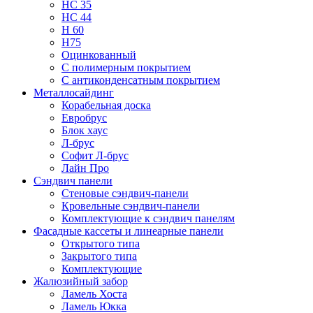
НС 35
НС 44
Н 60
Н75
Оцинкованный
С полимерным покрытием
С антиконденсатным покрытием
Металлосайдинг
Корабельная доска
Евробрус
Блок хаус
Л-брус
Софит Л-брус
Лайн Про
Сэндвич панели
Стеновые сэндвич-панели
Кровельные сэндвич-панели
Комплектующие к сэндвич панелям
Фасадные кассеты и линеарные панели
Открытого типа
Закрытого типа
Комплектующие
Жалюзийный забор
Ламель Хоста
Ламель Юкка