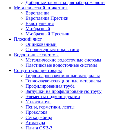
Доборные элементы для забора-жалюзи
Металлический штакетник
Европланка
Европланка Престиж
Евротрапеция
М-образный
М-образный Престиж
Плоский лист
Оцинкованный
С полимерным покрытием
Водосточные системы
Металлические водосточные системы
Пластиковые водосточные системы
Сопутствующие товары
Гидро-пароизоляционные материалы
Тепло-звукоизоляционные материалы
Профилированная труба
Заглушки на профилированную трубу
Элементы подконструкции
Уплотнитель
Пены, герметики, ленты
Проволока
Сетка рабица
Арматура
Плита OSB-3