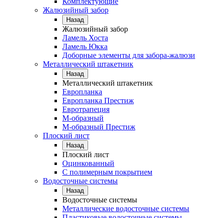
Комплектующие
Жалюзийный забор
Назад
Жалюзийный забор
Ламель Хоста
Ламель Юкка
Доборные элементы для забора-жалюзи
Металлический штакетник
Назад
Металлический штакетник
Европланка
Европланка Престиж
Евротрапеция
М-образный
М-образный Престиж
Плоский лист
Назад
Плоский лист
Оцинкованный
С полимерным покрытием
Водосточные системы
Назад
Водосточные системы
Металлические водосточные системы
Пластиковые водосточные системы