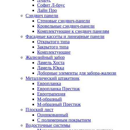
Софит Л-брус
Лайн Про
Сэндвич панели
Стеновые сэндвич-панели
Кровельные сэндвич-панели
Комплектующие к сэндвич панелям
Фасадные кассеты и линеарные панели
Открытого типа
Закрытого типа
Комплектующие
Жалюзийный забор
Ламель Хоста
Ламель Юкка
Доборные элементы для забора-жалюзи
Металлический штакетник
Европланка
Европланка Престиж
Евротрапеция
М-образный
М-образный Престиж
Плоский лист
Оцинкованный
С полимерным покрытием
Водосточные системы