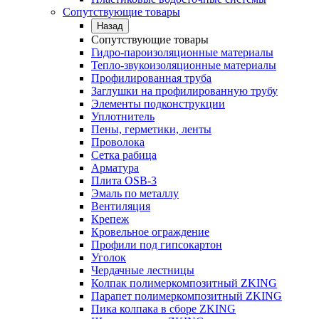
Сопутствующие товары
Назад
Сопутствующие товары
Гидро-пароизоляционные материалы
Тепло-звукоизоляционные материалы
Профилированная труба
Заглушки на профилированную трубу
Элементы подконструкции
Уплотнитель
Пены, герметики, ленты
Проволока
Сетка рабица
Арматура
Плита OSB-3
Эмаль по металлу
Вентиляция
Крепеж
Кровельное ограждение
Профили под гипсокартон
Уголок
Чердачные лестницы
Колпак полимеркомпозитный ZKING
Парапет полимеркомпозитный ZKING
Пика колпака в сборе ZKING