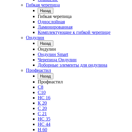
Гибкая черепица
Назад
Гибкая черепица
Однослойная
Ламинированная
Комплектующие к гибкой черепице
Ондулин
Назад
Ондулин
Ондулин Smart
Черепица Ондулин
Доборные элементы для ондулина
Профнастил
Назад
Профнастил
С8
С10
НС 16
К 20
С 20
С 21
НС 35
НС 44
Н 60