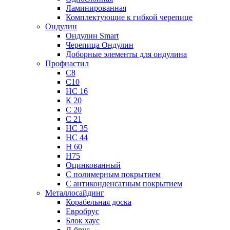
Ламинированная
Комплектующие к гибкой черепице
Ондулин
Ондулин Smart
Черепица Ондулин
Доборные элементы для ондулина
Профнастил
С8
С10
НС 16
К 20
С 20
С 21
НС 35
НС 44
Н 60
Н75
Оцинкованный
С полимерным покрытием
С антиконденсатным покрытием
Металлосайдинг
Корабельная доска
Евробрус
Блок хаус
Л-брус