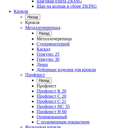
Шаговая плита ZKING
Шар на колпак в сборе ZKING
Кровля
Назад
Кровля
Металлочерепица
Назад
Металлочерепица
Супермонтеррей
Каскад
Геркулес 25
Геркулес 30
Дюна
Доборные изделия для кровли
Профлист
Назад
Профлист
Профлист К 20
Профлист С 20
Профлист C 21
Профлист НС 35
Профлист Н 60
Оцинкованный
С полимерным покрытием
Фальцевая кровля