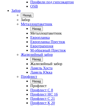
Профили под гипсокартон
OSB
Забор
Назад
Забор
Металлоштакетник
Назад
Металлоштакетник
Европланка
Европланка Престиж
Евротрапеция
М-образный Престиж
Жалюзийный забор
Назад
Жалюзийный забор
Ламель Хоста
Ламель Юкка
Профлист
Назад
Профлист
Профлист С 8
Профлист НС 16
Профлист C 21
Профлист К 20