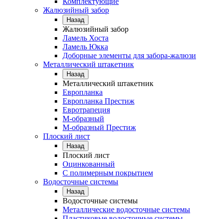
Комплектующие
Жалюзийный забор
Назад
Жалюзийный забор
Ламель Хоста
Ламель Юкка
Доборные элементы для забора-жалюзи
Металлический штакетник
Назад
Металлический штакетник
Европланка
Европланка Престиж
Евротрапеция
М-образный
М-образный Престиж
Плоский лист
Назад
Плоский лист
Оцинкованный
С полимерным покрытием
Водосточные системы
Назад
Водосточные системы
Металлические водосточные системы
Пластиковые водосточные системы