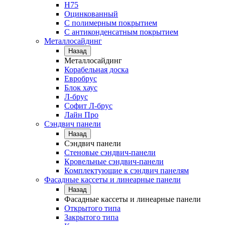
Н75
Оцинкованный
С полимерным покрытием
С антиконденсатным покрытием
Металлосайдинг
Назад
Металлосайдинг
Корабельная доска
Евробрус
Блок хаус
Л-брус
Софит Л-брус
Лайн Про
Сэндвич панели
Назад
Сэндвич панели
Стеновые сэндвич-панели
Кровельные сэндвич-панели
Комплектующие к сэндвич панелям
Фасадные кассеты и линеарные панели
Назад
Фасадные кассеты и линеарные панели
Открытого типа
Закрытого типа