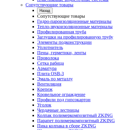
Сопутствующие товары
Назад
Сопутствующие товары
Гидро-пароизоляционные материалы
Тепло-звукоизоляционные материалы
Профилированная труба
Заглушки на профилированную трубу
Элементы подконструкции
Уплотнитель
Пены, герметики, ленты
Проволока
Сетка рабица
Арматура
Плита OSB-3
Эмаль по металлу
Вентиляция
Крепеж
Кровельное ограждение
Профили под гипсокартон
Уголок
Чердачные лестницы
Колпак полимеркомпозитный ZKING
Парапет полимеркомпозитный ZKING
Пика колпака в сборе ZKING