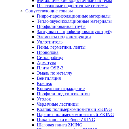
Металлические водосточные системы
Пластиковые водосточные системы
Сопутствующие товары
Гидро-пароизоляционные материалы
Тепло-звукоизоляционные материалы
Профилированная труба
Заглушки на профилированную трубу
Элементы подконструкции
Уплотнитель
Пены, герметики, ленты
Проволока
Сетка рабица
Арматура
Плита OSB-3
Эмаль по металлу
Вентиляция
Крепеж
Кровельное ограждение
Профили под гипсокартон
Уголок
Чердачные лестницы
Колпак полимеркомпозитный ZKING
Парапет полимеркомпозитный ZKING
Пика колпака в сборе ZKING
Шаговая плита ZKING