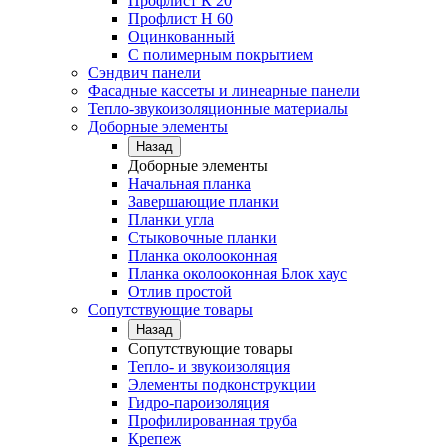
Профлист К 20
Профлист Н 60
Оцинкованный
С полимерным покрытием
Сэндвич панели
Фасадные кассеты и линеарные панели
Тепло-звукоизоляционные материалы
Доборные элементы
Назад
Доборные элементы
Начальная планка
Завершающие планки
Планки угла
Стыковочные планки
Планка околооконная
Планка околооконная Блок хаус
Отлив простой
Сопутствующие товары
Назад
Сопутствующие товары
Тепло- и звукоизоляция
Элементы подконструкции
Гидро-пароизоляция
Профилированная труба
Крепеж