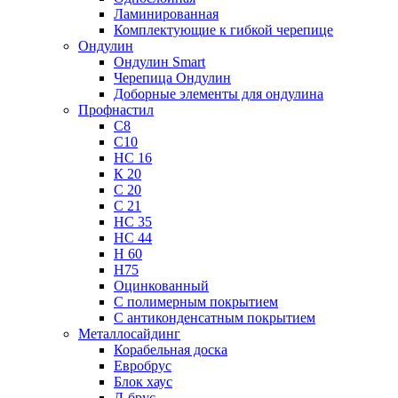
Ламинированная
Комплектующие к гибкой черепице
Ондулин
Ондулин Smart
Черепица Ондулин
Доборные элементы для ондулина
Профнастил
С8
С10
НС 16
К 20
С 20
С 21
НС 35
НС 44
Н 60
Н75
Оцинкованный
С полимерным покрытием
С антиконденсатным покрытием
Металлосайдинг
Корабельная доска
Евробрус
Блок хаус
Л-брус