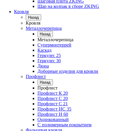
Шаговая плита ZKING
Шар на колпак в сборе ZKING
Кровля
Назад
Кровля
Металлочерепица
Назад
Металлочерепица
Супермонтеррей
Каскад
Геркулес 25
Геркулес 30
Дюна
Доборные изделия для кровли
Профлист
Назад
Профлист
Профлист К 20
Профлист С 20
Профлист C 21
Профлист НС 35
Профлист Н 60
Оцинкованный
С полимерным покрытием
Фальцевая кровля