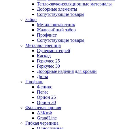
Тепло-звукоизоляционные материалы
Доборные элементы
Сопутствующие товары
Забор
Металлоштакетник
Жалюзийный забор
Профлист
Сопутствующие товары
Металлочерепица
Супермонтеррей
Каскад
Геркулес 25
Геркулес 30
Доборные изделия для кровли
Дюна
Профиль
Феникс
Пегас
Орион 25
Орион 30
Фальцевая кровля
АЗКиФ
GrandLine
Гибкая черепица
Однослойная