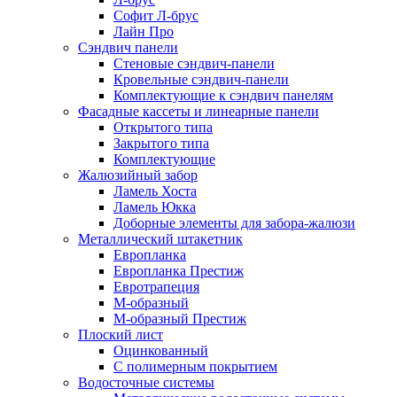
Софит Л-брус
Лайн Про
Сэндвич панели
Стеновые сэндвич-панели
Кровельные сэндвич-панели
Комплектующие к сэндвич панелям
Фасадные кассеты и линеарные панели
Открытого типа
Закрытого типа
Комплектующие
Жалюзийный забор
Ламель Хоста
Ламель Юкка
Доборные элементы для забора-жалюзи
Металлический штакетник
Европланка
Европланка Престиж
Евротрапеция
М-образный
М-образный Престиж
Плоский лист
Оцинкованный
С полимерным покрытием
Водосточные системы