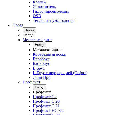
Крепеж
Уплотнитель
Гидро-пароизоляция
OSB
Тепло- и звукоизоляция
Фасад
Назад
Фасад
Металлосайдинг
Назад
Металлосайдинг
Корабельная доска
Евробрус
Блок хаус
L-брус
L-Брус с перфорацией (Софит)
Лайн Про
Профлист
Назад
Профлист
Профлист С 8
Профлист С 20
Профлист C 21
Профлист НС 35