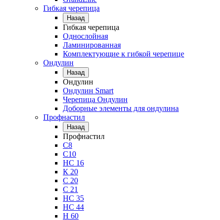
Гибкая черепица
Назад
Гибкая черепица
Однослойная
Ламинированная
Комплектующие к гибкой черепице
Ондулин
Назад
Ондулин
Ондулин Smart
Черепица Ондулин
Доборные элементы для ондулина
Профнастил
Назад
Профнастил
С8
С10
НС 16
К 20
С 20
С 21
НС 35
НС 44
Н 60