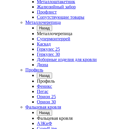
Металлоштакетник
Жалюзийный забор
Профлист
Сопутствующие товары
Металлочерепица
Назад
Металлочерепица
Супермонтеррей
Каскад
Геркулес 25
Геркулес 30
Доборные изделия для кровли
Дюна
Профиль
Назад
Профиль
Феникс
Пегас
Орион 25
Орион 30
Фальцевая кровля
Назад
Фальцевая кровля
АЗКиФ
GrandLine