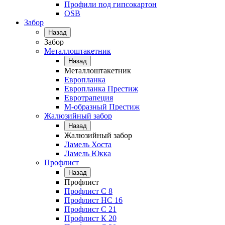
Профили под гипсокартон
OSB
Забор
Назад
Забор
Металлоштакетник
Назад
Металлоштакетник
Европланка
Европланка Престиж
Евротрапеция
М-образный Престиж
Жалюзийный забор
Назад
Жалюзийный забор
Ламель Хоста
Ламель Юкка
Профлист
Назад
Профлист
Профлист С 8
Профлист НС 16
Профлист C 21
Профлист К 20