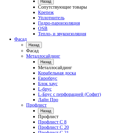
Назад
Сопутствующие товары
Крепеж
Уплотнитель
Гидро-пароизоляция
OSB
Тепло- и звукоизоляция
Фасад
Назад
Фасад
Металлосайдинг
Назад
Металлосайдинг
Корабельная доска
Евробрус
Блок хаус
L-брус
L-Брус с перфорацией (Софит)
Лайн Про
Профлист
Назад
Профлист
Профлист С 8
Профлист С 20
Профлист C 21