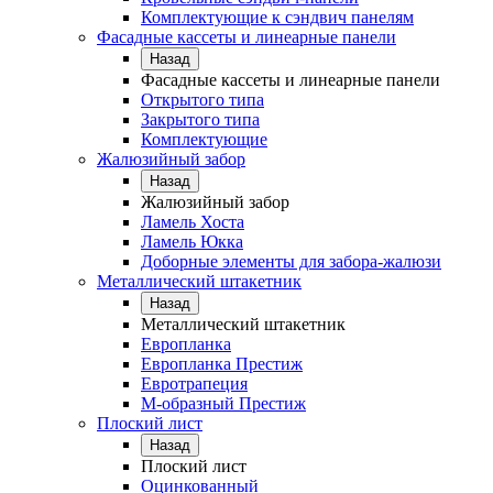
Комплектующие к сэндвич панелям
Фасадные кассеты и линеарные панели
Назад
Фасадные кассеты и линеарные панели
Открытого типа
Закрытого типа
Комплектующие
Жалюзийный забор
Назад
Жалюзийный забор
Ламель Хоста
Ламель Юкка
Доборные элементы для забора-жалюзи
Металлический штакетник
Назад
Металлический штакетник
Европланка
Европланка Престиж
Евротрапеция
М-образный Престиж
Плоский лист
Назад
Плоский лист
Оцинкованный