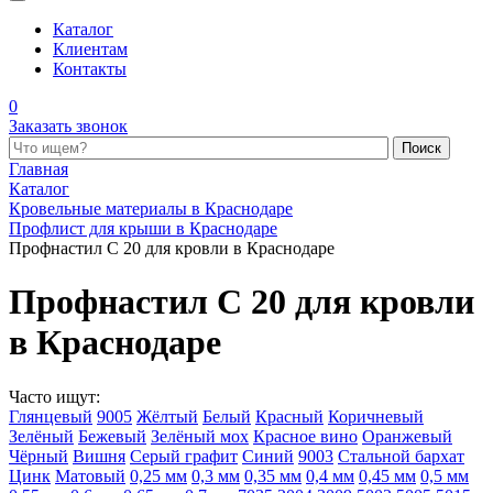
Каталог
Клиентам
Контакты
0
Заказать звонок
Поиск по каталогу
Главная
Каталог
Кровельные материалы в Краснодаре
Профлист для крыши в Краснодаре
Профнастил С 20 для кровли в Краснодаре
Профнастил С 20 для кровли
в Краснодаре
Часто ищут:
Глянцевый
9005
Жёлтый
Белый
Красный
Коричневый
Зелёный
Бежевый
Зелёный мох
Красное вино
Оранжевый
Чёрный
Вишня
Серый графит
Синий
9003
Стальной бархат
Цинк
Матовый
0,25 мм
0,3 мм
0,35 мм
0,4 мм
0,45 мм
0,5 мм