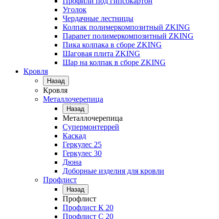
Профили под гипсокартон
Уголок
Чердачные лестницы
Колпак полимеркомпозитный ZKING
Парапет полимеркомпозитный ZKING
Пика колпака в сборе ZKING
Шаговая плита ZKING
Шар на колпак в сборе ZKING
Кровля
Назад
Кровля
Металлочерепица
Назад
Металлочерепица
Супермонтеррей
Каскад
Геркулес 25
Геркулес 30
Дюна
Доборные изделия для кровли
Профлист
Назад
Профлист
Профлист К 20
Профлист С 20