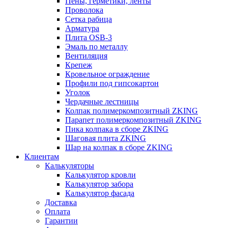
Пены, герметики, ленты
Проволока
Сетка рабица
Арматура
Плита OSB-3
Эмаль по металлу
Вентиляция
Крепеж
Кровельное ограждение
Профили под гипсокартон
Уголок
Чердачные лестницы
Колпак полимеркомпозитный ZKING
Парапет полимеркомпозитный ZKING
Пика колпака в сборе ZKING
Шаговая плита ZKING
Шар на колпак в сборе ZKING
Клиентам
Калькуляторы
Калькулятор кровли
Калькулятор забора
Калькулятор фасада
Доставка
Оплата
Гарантии