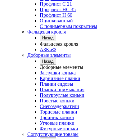
Профлист C 21
Профлист НС 35
Профлист Н 60
Оцинкованный
С полимерным покрытием
Фальцевая кровля
Назад
Фальцевая кровля
АЗКиФ
Доборные элементы
Назад
Доборные элементы
Заглушки конька
Карнизные планки
Планки ендовы
Планки примыкания
Полукруглые коньки
Простые коньки
Снегозадержатели
Торцевые планки
Тройник конька
Угловые планки
Фигурные коньки
Сопутствующие товары