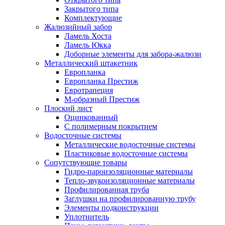
Закрытого типа
Комплектующие
Жалюзийный забор
Ламель Хоста
Ламель Юкка
Доборные элементы для забора-жалюзи
Металлический штакетник
Европланка
Европланка Престиж
Евротрапеция
М-образный Престиж
Плоский лист
Оцинкованный
С полимерным покрытием
Водосточные системы
Металлические водосточные системы
Пластиковые водосточные системы
Сопутствующие товары
Гидро-пароизоляционные материалы
Тепло-звукоизоляционные материалы
Профилированная труба
Заглушки на профилированную трубу
Элементы подконструкции
Уплотнитель