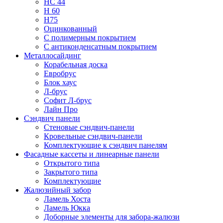
НС 44
Н 60
Н75
Оцинкованный
С полимерным покрытием
С антиконденсатным покрытием
Металлосайдинг
Корабельная доска
Евробрус
Блок хаус
Л-брус
Софит Л-брус
Лайн Про
Сэндвич панели
Стеновые сэндвич-панели
Кровельные сэндвич-панели
Комплектующие к сэндвич панелям
Фасадные кассеты и линеарные панели
Открытого типа
Закрытого типа
Комплектующие
Жалюзийный забор
Ламель Хоста
Ламель Юкка
Доборные элементы для забора-жалюзи