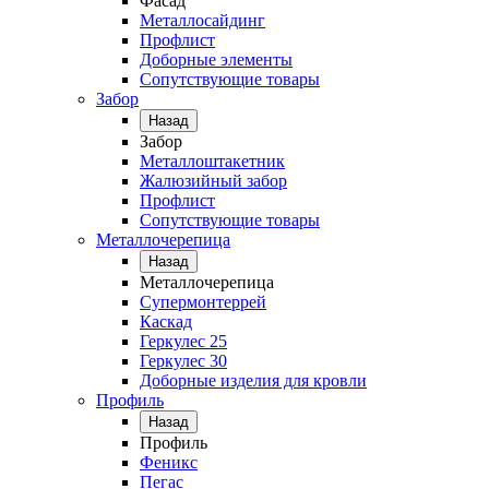
Фасад
Металлосайдинг
Профлист
Доборные элементы
Сопутствующие товары
Забор
Назад
Забор
Металлоштакетник
Жалюзийный забор
Профлист
Сопутствующие товары
Металлочерепица
Назад
Металлочерепица
Супермонтеррей
Каскад
Геркулес 25
Геркулес 30
Доборные изделия для кровли
Профиль
Назад
Профиль
Феникс
Пегас