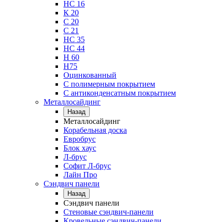
НС 16
К 20
С 20
С 21
НС 35
НС 44
Н 60
Н75
Оцинкованный
С полимерным покрытием
С антиконденсатным покрытием
Металлосайдинг
Назад
Металлосайдинг
Корабельная доска
Евробрус
Блок хаус
Л-брус
Софит Л-брус
Лайн Про
Сэндвич панели
Назад
Сэндвич панели
Стеновые сэндвич-панели
Кровельные сэндвич-панели