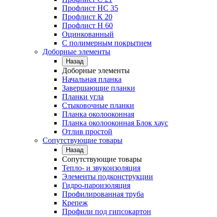
Профлист НС 35
Профлист К 20
Профлист Н 60
Оцинкованный
С полимерным покрытием
Доборные элементы
Назад
Доборные элементы
Начальная планка
Завершающие планки
Планки угла
Стыковочные планки
Планка околооконная
Планка околооконная Блок хаус
Отлив простой
Сопутствующие товары
Назад
Сопутствующие товары
Тепло- и звукоизоляция
Элементы подконструкции
Гидро-пароизоляция
Профилированная труба
Крепеж
Профили под гипсокартон