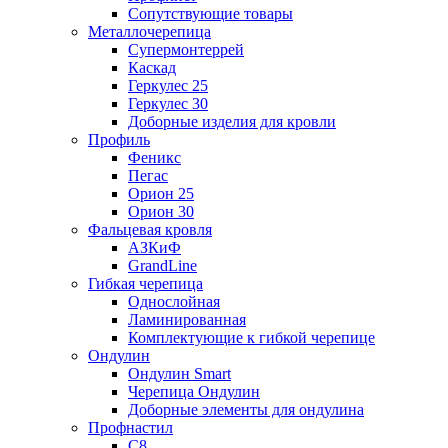
Сопутствующие товары
Металлочерепица
Супермонтеррей
Каскад
Геркулес 25
Геркулес 30
Доборные изделия для кровли
Профиль
Феникс
Пегас
Орион 25
Орион 30
Фальцевая кровля
АЗКиФ
GrandLine
Гибкая черепица
Однослойная
Ламинированная
Комплектующие к гибкой черепице
Ондулин
Ондулин Smart
Черепица Ондулин
Доборные элементы для ондулина
Профнастил
С8