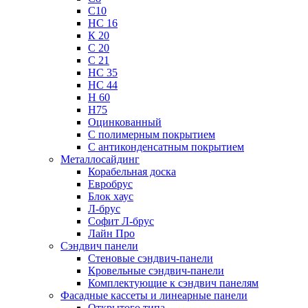
С10
НС 16
К 20
С 20
С 21
НС 35
НС 44
Н 60
Н75
Оцинкованный
С полимерным покрытием
С антиконденсатным покрытием
Металлосайдинг
Корабельная доска
Евробрус
Блок хаус
Л-брус
Софит Л-брус
Лайн Про
Сэндвич панели
Стеновые сэндвич-панели
Кровельные сэндвич-панели
Комплектующие к сэндвич панелям
Фасадные кассеты и линеарные панели
Открытого типа