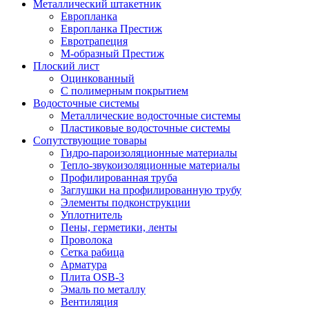
Металлический штакетник
Европланка
Европланка Престиж
Евротрапеция
М-образный Престиж
Плоский лист
Оцинкованный
С полимерным покрытием
Водосточные системы
Металлические водосточные системы
Пластиковые водосточные системы
Сопутствующие товары
Гидро-пароизоляционные материалы
Тепло-звукоизоляционные материалы
Профилированная труба
Заглушки на профилированную трубу
Элементы подконструкции
Уплотнитель
Пены, герметики, ленты
Проволока
Сетка рабица
Арматура
Плита OSB-3
Эмаль по металлу
Вентиляция