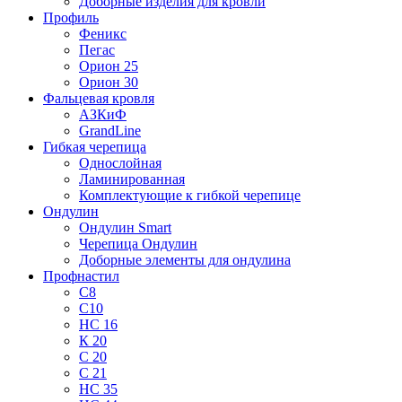
Доборные изделия для кровли
Профиль
Феникс
Пегас
Орион 25
Орион 30
Фальцевая кровля
АЗКиФ
GrandLine
Гибкая черепица
Однослойная
Ламинированная
Комплектующие к гибкой черепице
Ондулин
Ондулин Smart
Черепица Ондулин
Доборные элементы для ондулина
Профнастил
С8
С10
НС 16
К 20
С 20
С 21
НС 35