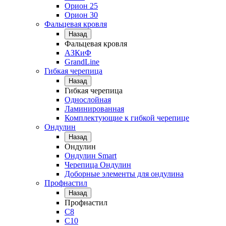
Орион 25
Орион 30
Фальцевая кровля
Назад
Фальцевая кровля
АЗКиФ
GrandLine
Гибкая черепица
Назад
Гибкая черепица
Однослойная
Ламинированная
Комплектующие к гибкой черепице
Ондулин
Назад
Ондулин
Ондулин Smart
Черепица Ондулин
Доборные элементы для ондулина
Профнастил
Назад
Профнастил
С8
С10