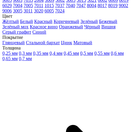
9005
9003
7035
2004
3009
5002
5005
5015
5021
6002
6009
6019
6029
7004
7005
7011
1015
7037
7040
7047
8004
8017
8019
9002
9006
3005
3011
3020
6005
7024
Цвет
Жёлтый
Белый
Красный
Коричневый
Зелёный
Бежевый
Зелёный мох
Красное вино
Оранжевый
Чёрный
Вишня
Серый графит
Синий
Покрытие
Глянцевый
Стальной бархат
Цинк
Матовый
Толщина
0,25 мм
0,3 мм
0,35 мм
0,4 мм
0,45 мм
0,5 мм
0,55 мм
0,6 мм
0,65 мм
0,7 мм