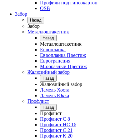
Профили под гипсокартон
OSB
Забор
Назад
Забор
Металлоштакетник
Назад
Металлоштакетник
Европланка
Европланка Престиж
Евротрапеция
М-образный Престиж
Жалюзийный забор
Назад
Жалюзийный забор
Ламель Хоста
Ламель Юкка
Профлист
Назад
Профлист
Профлист С 8
Профлист НС 16
Профлист C 21
Профлист К 20