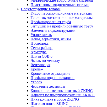
Металлические водосточные системы
Пластиковые водосточные системы
Сопутствующие товары
Гидро-пароизоляционные материалы
Тепло-звукоизоляционные материалы
Профилированная труба
Заглушки на профилированную трубу
Элементы подконструкции
Уплотнитель
Пены, герметики, ленты
Проволока
Сетка рабица
Арматура
Плита OSB-3
Эмаль по металлу
Вентиляция
Крепеж
Кровельное ограждение
Профили под гипсокартон
Уголок
Чердачные лестницы
Колпак полимеркомпозитный ZKING
Парапет полимеркомпозитный ZKING
Пика колпака в сборе ZKING
Шаговая плита ZKING