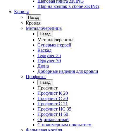
Шаговая плита ZKING
Шар на колпак в сборе ZKING
Кровля
Назад
Кровля
Металлочерепица
Назад
Металлочерепица
Супермонтеррей
Каскад
Геркулес 25
Геркулес 30
Дюна
Доборные изделия для кровли
Профлист
Назад
Профлист
Профлист К 20
Профлист С 20
Профлист C 21
Профлист НС 35
Профлист Н 60
Оцинкованный
С полимерным покрытием
Фальцевая кровля