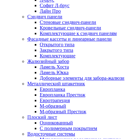
Софит Л-брус
Лайн Про
Сэндвич панели
Стеновые сэндвич-панели
Кровельные сэндвич-панели
Комплектующие к сэндвич панелям
Фасадные кассеты и линеарные панели
Открытого типа
Закрытого типа
Комплектующие
Жалюзийный забор
Ламель Хоста
Ламель Юкка
Доборные элементы для забора-жалюзи
Металлический штакетник
Европланка
Европланка Престиж
Евротрапеция
М-образный
М-образный Престиж
Плоский лист
Оцинкованный
С полимерным покрытием
Водосточные системы