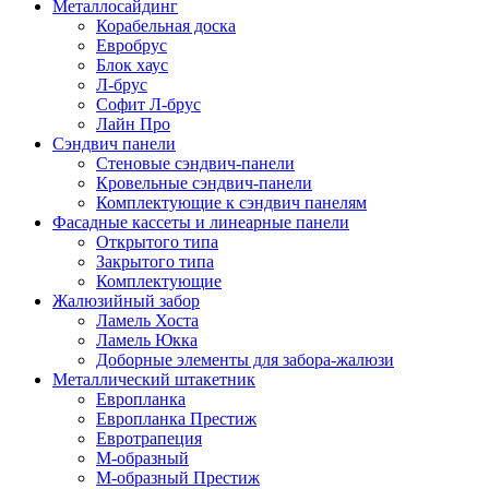
Металлосайдинг
Корабельная доска
Евробрус
Блок хаус
Л-брус
Софит Л-брус
Лайн Про
Сэндвич панели
Стеновые сэндвич-панели
Кровельные сэндвич-панели
Комплектующие к сэндвич панелям
Фасадные кассеты и линеарные панели
Открытого типа
Закрытого типа
Комплектующие
Жалюзийный забор
Ламель Хоста
Ламель Юкка
Доборные элементы для забора-жалюзи
Металлический штакетник
Европланка
Европланка Престиж
Евротрапеция
М-образный
М-образный Престиж