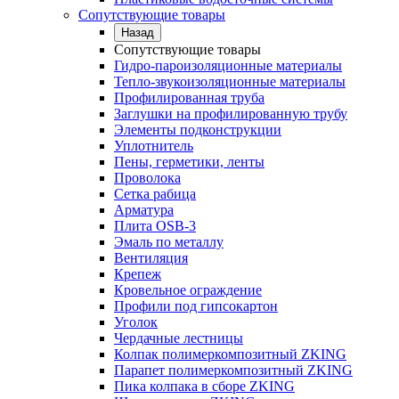
Сопутствующие товары
Назад
Сопутствующие товары
Гидро-пароизоляционные материалы
Тепло-звукоизоляционные материалы
Профилированная труба
Заглушки на профилированную трубу
Элементы подконструкции
Уплотнитель
Пены, герметики, ленты
Проволока
Сетка рабица
Арматура
Плита OSB-3
Эмаль по металлу
Вентиляция
Крепеж
Кровельное ограждение
Профили под гипсокартон
Уголок
Чердачные лестницы
Колпак полимеркомпозитный ZKING
Парапет полимеркомпозитный ZKING
Пика колпака в сборе ZKING