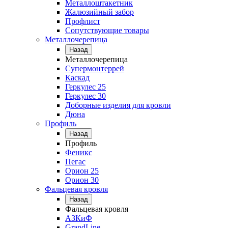
Металлоштакетник
Жалюзийный забор
Профлист
Сопутствующие товары
Металлочерепица
Назад
Металлочерепица
Супермонтеррей
Каскад
Геркулес 25
Геркулес 30
Доборные изделия для кровли
Дюна
Профиль
Назад
Профиль
Феникс
Пегас
Орион 25
Орион 30
Фальцевая кровля
Назад
Фальцевая кровля
АЗКиФ
GrandLine