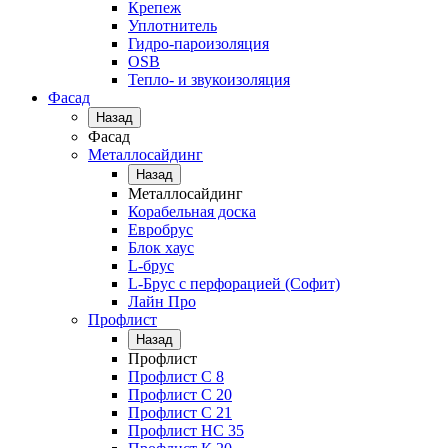
Крепеж
Уплотнитель
Гидро-пароизоляция
OSB
Тепло- и звукоизоляция
Фасад
Назад
Фасад
Металлосайдинг
Назад
Металлосайдинг
Корабельная доска
Евробрус
Блок хаус
L-брус
L-Брус с перфорацией (Софит)
Лайн Про
Профлист
Назад
Профлист
Профлист С 8
Профлист С 20
Профлист C 21
Профлист НС 35