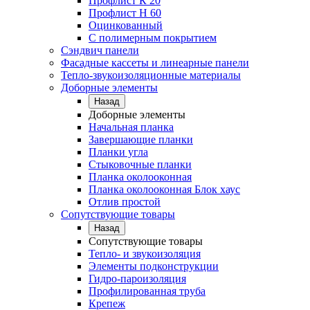
Профлист К 20
Профлист Н 60
Оцинкованный
С полимерным покрытием
Сэндвич панели
Фасадные кассеты и линеарные панели
Тепло-звукоизоляционные материалы
Доборные элементы
Назад
Доборные элементы
Начальная планка
Завершающие планки
Планки угла
Стыковочные планки
Планка околооконная
Планка околооконная Блок хаус
Отлив простой
Сопутствующие товары
Назад
Сопутствующие товары
Тепло- и звукоизоляция
Элементы подконструкции
Гидро-пароизоляция
Профилированная труба
Крепеж