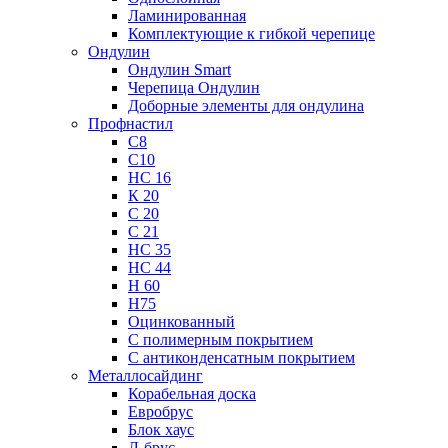
Ламинированная
Комплектующие к гибкой черепице
Ондулин
Ондулин Smart
Черепица Ондулин
Доборные элементы для ондулина
Профнастил
С8
С10
НС 16
К 20
С 20
С 21
НС 35
НС 44
Н 60
Н75
Оцинкованный
С полимерным покрытием
С антиконденсатным покрытием
Металлосайдинг
Корабельная доска
Евробрус
Блок хаус
Л-брус