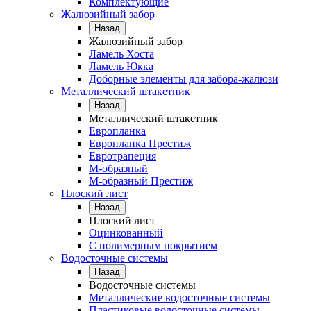
Комплектующие
Жалюзийный забор
Назад
Жалюзийный забор
Ламель Хоста
Ламель Юкка
Доборные элементы для забора-жалюзи
Металлический штакетник
Назад
Металлический штакетник
Европланка
Европланка Престиж
Евротрапеция
М-образный
М-образный Престиж
Плоский лист
Назад
Плоский лист
Оцинкованный
С полимерным покрытием
Водосточные системы
Назад
Водосточные системы
Металлические водосточные системы
Пластиковые водосточные системы