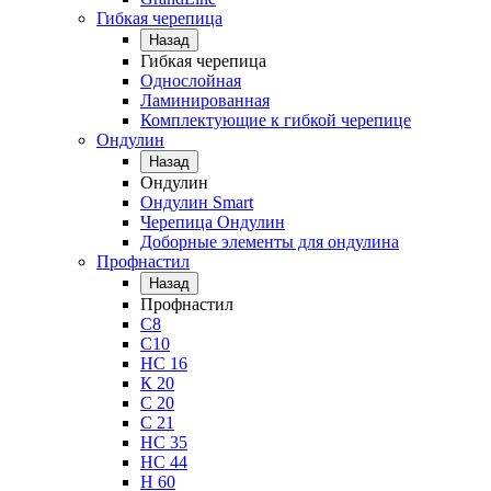
Гибкая черепица
Назад
Гибкая черепица
Однослойная
Ламинированная
Комплектующие к гибкой черепице
Ондулин
Назад
Ондулин
Ондулин Smart
Черепица Ондулин
Доборные элементы для ондулина
Профнастил
Назад
Профнастил
С8
С10
НС 16
К 20
С 20
С 21
НС 35
НС 44
Н 60