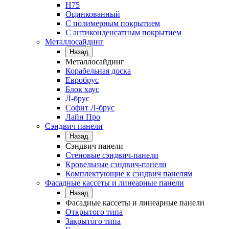
Н75
Оцинкованный
С полимерным покрытием
С антиконденсатным покрытием
Металлосайдинг
Назад
Металлосайдинг
Корабельная доска
Евробрус
Блок хаус
Л-брус
Софит Л-брус
Лайн Про
Сэндвич панели
Назад
Сэндвич панели
Стеновые сэндвич-панели
Кровельные сэндвич-панели
Комплектующие к сэндвич панелям
Фасадные кассеты и линеарные панели
Назад
Фасадные кассеты и линеарные панели
Открытого типа
Закрытого типа