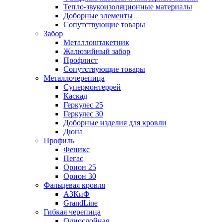
Тепло-звукоизоляционные материалы
Доборные элементы
Сопутствующие товары
Забор
Металлоштакетник
Жалюзийный забор
Профлист
Сопутствующие товары
Металлочерепица
Супермонтеррей
Каскад
Геркулес 25
Геркулес 30
Доборные изделия для кровли
Дюна
Профиль
Феникс
Пегас
Орион 25
Орион 30
Фальцевая кровля
АЗКиФ
GrandLine
Гибкая черепица
Однослойная