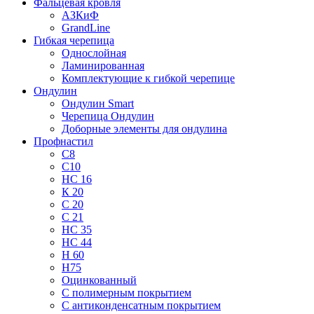
Фальцевая кровля
АЗКиФ
GrandLine
Гибкая черепица
Однослойная
Ламинированная
Комплектующие к гибкой черепице
Ондулин
Ондулин Smart
Черепица Ондулин
Доборные элементы для ондулина
Профнастил
С8
С10
НС 16
К 20
С 20
С 21
НС 35
НС 44
Н 60
Н75
Оцинкованный
С полимерным покрытием
С антиконденсатным покрытием