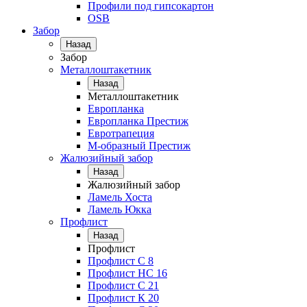
Профили под гипсокартон
OSB
Забор
Назад
Забор
Металлоштакетник
Назад
Металлоштакетник
Европланка
Европланка Престиж
Евротрапеция
М-образный Престиж
Жалюзийный забор
Назад
Жалюзийный забор
Ламель Хоста
Ламель Юкка
Профлист
Назад
Профлист
Профлист С 8
Профлист НС 16
Профлист C 21
Профлист К 20