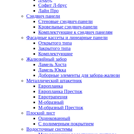
Софит Л-брус
Лайн Про
Сэндвич панели
Стеновые сэндвич-панели
Кровельные сэндвич-панели
Комплектующие к сэндвич панелям
Фасадные кассеты и линеарные панели
Открытого типа
Закрытого типа
Комплектующие
Жалюзийный забор
Ламель Хоста
Ламель Юкка
Доборные элементы для забора-жалюзи
Металлический штакетник
Европланка
Европланка Престиж
Евротрапеция
М-образный
М-образный Престиж
Плоский лист
Оцинкованный
С полимерным покрытием
Водосточные системы