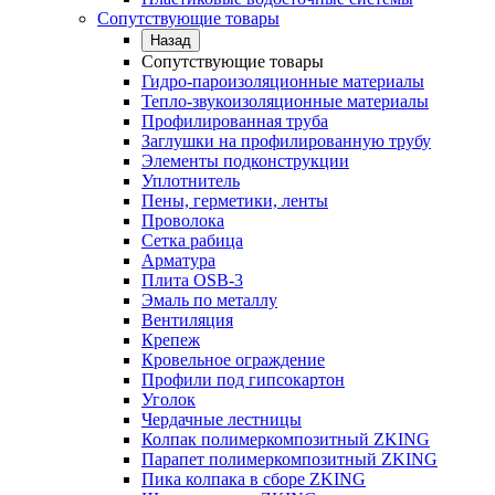
Сопутствующие товары
Назад
Сопутствующие товары
Гидро-пароизоляционные материалы
Тепло-звукоизоляционные материалы
Профилированная труба
Заглушки на профилированную трубу
Элементы подконструкции
Уплотнитель
Пены, герметики, ленты
Проволока
Сетка рабица
Арматура
Плита OSB-3
Эмаль по металлу
Вентиляция
Крепеж
Кровельное ограждение
Профили под гипсокартон
Уголок
Чердачные лестницы
Колпак полимеркомпозитный ZKING
Парапет полимеркомпозитный ZKING
Пика колпака в сборе ZKING