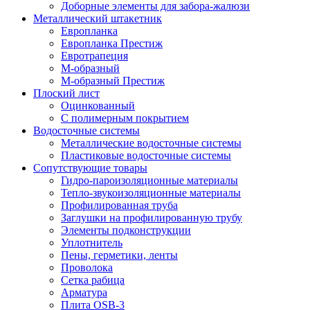
Доборные элементы для забора-жалюзи
Металлический штакетник
Европланка
Европланка Престиж
Евротрапеция
М-образный
М-образный Престиж
Плоский лист
Оцинкованный
С полимерным покрытием
Водосточные системы
Металлические водосточные системы
Пластиковые водосточные системы
Сопутствующие товары
Гидро-пароизоляционные материалы
Тепло-звукоизоляционные материалы
Профилированная труба
Заглушки на профилированную трубу
Элементы подконструкции
Уплотнитель
Пены, герметики, ленты
Проволока
Сетка рабица
Арматура
Плита OSB-3