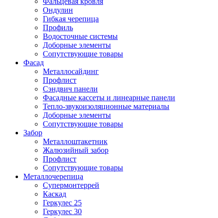
Фальцевая кровля
Ондулин
Гибкая черепица
Профиль
Водосточные системы
Доборные элементы
Сопутствующие товары
Фасад
Металлосайдинг
Профлист
Сэндвич панели
Фасадные кассеты и линеарные панели
Тепло-звукоизоляционные материалы
Доборные элементы
Сопутствующие товары
Забор
Металлоштакетник
Жалюзийный забор
Профлист
Сопутствующие товары
Металлочерепица
Супермонтеррей
Каскад
Геркулес 25
Геркулес 30