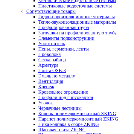
Металлические водосточные системы
Пластиковые водосточные системы
Сопутствующие товары
Гидро-пароизоляционные материалы
Тепло-звукоизоляционные материалы
Профилированная труба
Заглушки на профилированную трубу
Элементы подконструкции
Уплотнитель
Пены, герметики, ленты
Проволока
Сетка рабица
Арматура
Плита OSB-3
Эмаль по металлу
Вентиляция
Крепеж
Кровельное ограждение
Профили под гипсокартон
Уголок
Чердачные лестницы
Колпак полимеркомпозитный ZKING
Парапет полимеркомпозитный ZKING
Пика колпака в сборе ZKING
Шаговая плита ZKING