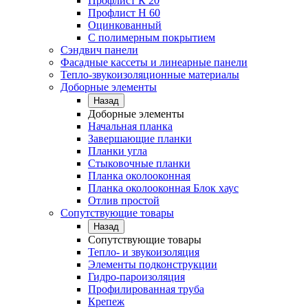
Профлист К 20
Профлист Н 60
Оцинкованный
С полимерным покрытием
Сэндвич панели
Фасадные кассеты и линеарные панели
Тепло-звукоизоляционные материалы
Доборные элементы
Назад
Доборные элементы
Начальная планка
Завершающие планки
Планки угла
Стыковочные планки
Планка околооконная
Планка околооконная Блок хаус
Отлив простой
Сопутствующие товары
Назад
Сопутствующие товары
Тепло- и звукоизоляция
Элементы подконструкции
Гидро-пароизоляция
Профилированная труба
Крепеж