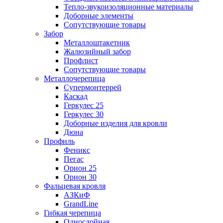
Тепло-звукоизоляционные материалы
Доборные элементы
Сопутствующие товары
Забор
Металлоштакетник
Жалюзийный забор
Профлист
Сопутствующие товары
Металлочерепица
Супермонтеррей
Каскад
Геркулес 25
Геркулес 30
Доборные изделия для кровли
Дюна
Профиль
Феникс
Пегас
Орион 25
Орион 30
Фальцевая кровля
АЗКиФ
GrandLine
Гибкая черепица
Однослойная