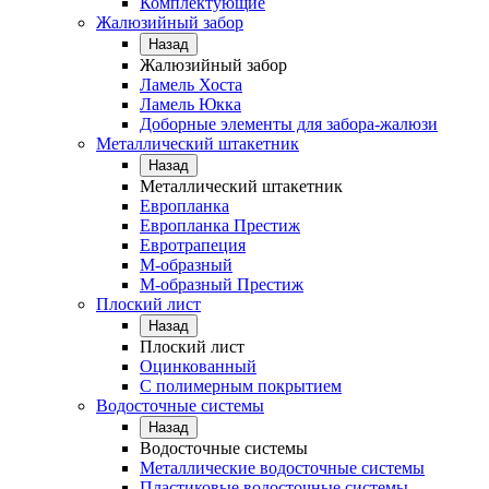
Комплектующие
Жалюзийный забор
Назад
Жалюзийный забор
Ламель Хоста
Ламель Юкка
Доборные элементы для забора-жалюзи
Металлический штакетник
Назад
Металлический штакетник
Европланка
Европланка Престиж
Евротрапеция
М-образный
М-образный Престиж
Плоский лист
Назад
Плоский лист
Оцинкованный
С полимерным покрытием
Водосточные системы
Назад
Водосточные системы
Металлические водосточные системы
Пластиковые водосточные системы