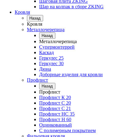
Шаговая плита ZKING
Шар на колпак в сборе ZKING
Кровля
Назад
Кровля
Металлочерепица
Назад
Металлочерепица
Супермонтеррей
Каскад
Геркулес 25
Геркулес 30
Дюна
Доборные изделия для кровли
Профлист
Назад
Профлист
Профлист К 20
Профлист С 20
Профлист C 21
Профлист НС 35
Профлист Н 60
Оцинкованный
С полимерным покрытием
Фальцевая кровля