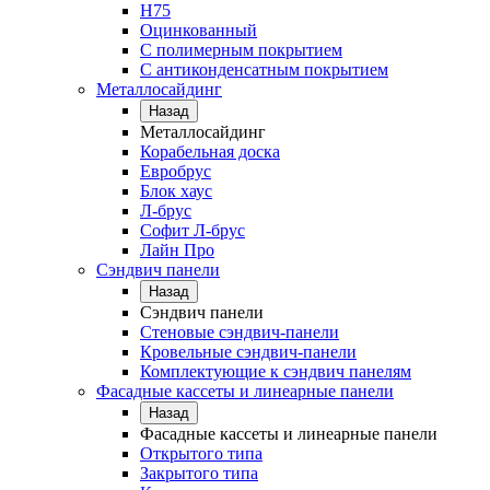
Н75
Оцинкованный
С полимерным покрытием
С антиконденсатным покрытием
Металлосайдинг
Назад
Металлосайдинг
Корабельная доска
Евробрус
Блок хаус
Л-брус
Софит Л-брус
Лайн Про
Сэндвич панели
Назад
Сэндвич панели
Стеновые сэндвич-панели
Кровельные сэндвич-панели
Комплектующие к сэндвич панелям
Фасадные кассеты и линеарные панели
Назад
Фасадные кассеты и линеарные панели
Открытого типа
Закрытого типа