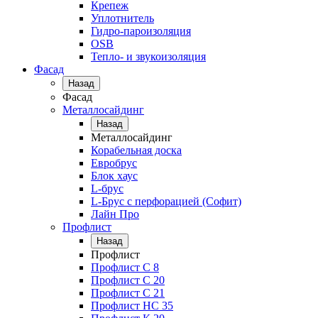
Крепеж
Уплотнитель
Гидро-пароизоляция
OSB
Тепло- и звукоизоляция
Фасад
Назад
Фасад
Металлосайдинг
Назад
Металлосайдинг
Корабельная доска
Евробрус
Блок хаус
L-брус
L-Брус с перфорацией (Софит)
Лайн Про
Профлист
Назад
Профлист
Профлист С 8
Профлист С 20
Профлист C 21
Профлист НС 35