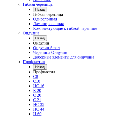
Гибкая черепица
Назад
Гибкая черепица
Однослойная
Ламинированная
Комплектующие к гибкой черепице
Ондулин
Назад
Ондулин
Ондулин Smart
Черепица Ондулин
Доборные элементы для ондулина
Профнастил
Назад
Профнастил
С8
С10
НС 16
К 20
С 20
С 21
НС 35
НС 44
Н 60