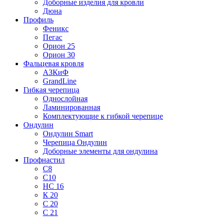
Доборные изделия для кровли
Дюна
Профиль
Феникс
Пегас
Орион 25
Орион 30
Фальцевая кровля
АЗКиФ
GrandLine
Гибкая черепица
Однослойная
Ламинированная
Комплектующие к гибкой черепице
Ондулин
Ондулин Smart
Черепица Ондулин
Доборные элементы для ондулина
Профнастил
С8
С10
НС 16
К 20
С 20
С 21