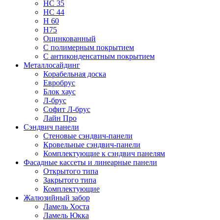
НС 35
НС 44
Н 60
Н75
Оцинкованный
С полимерным покрытием
С антиконденсатным покрытием
Металлосайдинг
Корабельная доска
Евробрус
Блок хаус
Л-брус
Софит Л-брус
Лайн Про
Сэндвич панели
Стеновые сэндвич-панели
Кровельные сэндвич-панели
Комплектующие к сэндвич панелям
Фасадные кассеты и линеарные панели
Открытого типа
Закрытого типа
Комплектующие
Жалюзийный забор
Ламель Хоста
Ламель Юкка