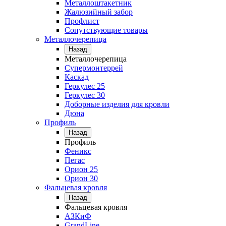
Металлоштакетник
Жалюзийный забор
Профлист
Сопутствующие товары
Металлочерепица
Назад
Металлочерепица
Супермонтеррей
Каскад
Геркулес 25
Геркулес 30
Доборные изделия для кровли
Дюна
Профиль
Назад
Профиль
Феникс
Пегас
Орион 25
Орион 30
Фальцевая кровля
Назад
Фальцевая кровля
АЗКиФ
GrandLine