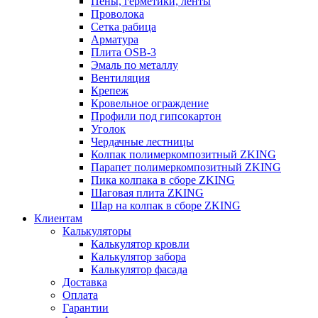
Пены, герметики, ленты
Проволока
Сетка рабица
Арматура
Плита OSB-3
Эмаль по металлу
Вентиляция
Крепеж
Кровельное ограждение
Профили под гипсокартон
Уголок
Чердачные лестницы
Колпак полимеркомпозитный ZKING
Парапет полимеркомпозитный ZKING
Пика колпака в сборе ZKING
Шаговая плита ZKING
Шар на колпак в сборе ZKING
Клиентам
Калькуляторы
Калькулятор кровли
Калькулятор забора
Калькулятор фасада
Доставка
Оплата
Гарантии