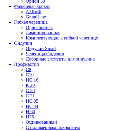
Орион 30
Фальцевая кровля
АЗКиФ
GrandLine
Гибкая черепица
Однослойная
Ламинированная
Комплектующие к гибкой черепице
Ондулин
Ондулин Smart
Черепица Ондулин
Доборные элементы для ондулина
Профнастил
С8
С10
НС 16
К 20
С 20
С 21
НС 35
НС 44
Н 60
Н75
Оцинкованный
С полимерным покрытием