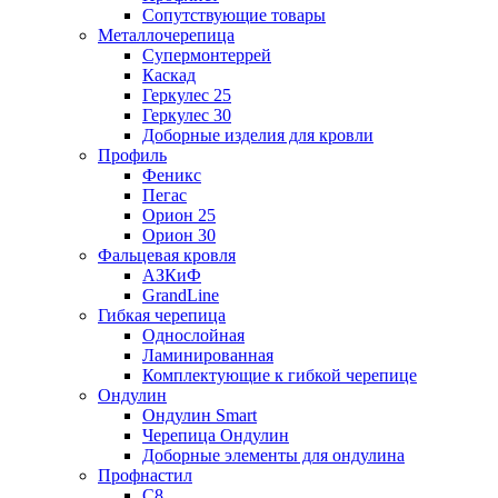
Сопутствующие товары
Металлочерепица
Супермонтеррей
Каскад
Геркулес 25
Геркулес 30
Доборные изделия для кровли
Профиль
Феникс
Пегас
Орион 25
Орион 30
Фальцевая кровля
АЗКиФ
GrandLine
Гибкая черепица
Однослойная
Ламинированная
Комплектующие к гибкой черепице
Ондулин
Ондулин Smart
Черепица Ондулин
Доборные элементы для ондулина
Профнастил
С8