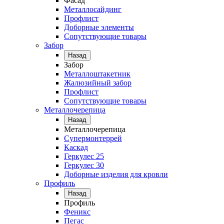
Фасад
Металлосайдинг
Профлист
Доборные элементы
Сопутствующие товары
Забор
Назад
Забор
Металлоштакетник
Жалюзийный забор
Профлист
Сопутствующие товары
Металлочерепица
Назад
Металлочерепица
Супермонтеррей
Каскад
Геркулес 25
Геркулес 30
Доборные изделия для кровли
Профиль
Назад
Профиль
Феникс
Пегас