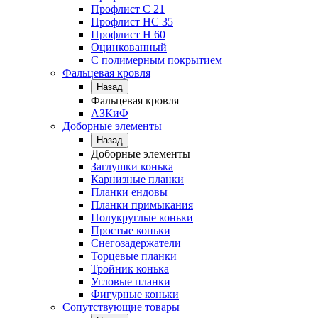
Профлист C 21
Профлист НС 35
Профлист Н 60
Оцинкованный
С полимерным покрытием
Фальцевая кровля
Назад
Фальцевая кровля
АЗКиФ
Доборные элементы
Назад
Доборные элементы
Заглушки конька
Карнизные планки
Планки ендовы
Планки примыкания
Полукруглые коньки
Простые коньки
Снегозадержатели
Торцевые планки
Тройник конька
Угловые планки
Фигурные коньки
Сопутствующие товары