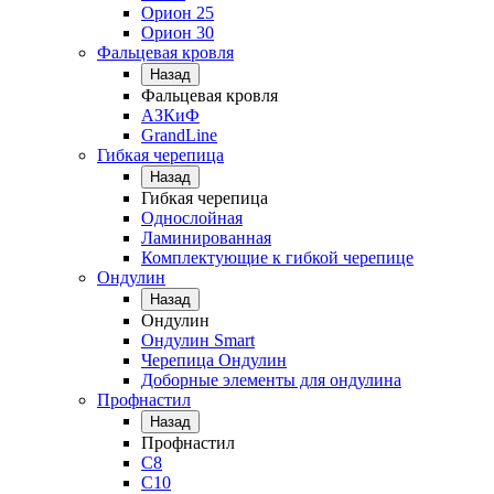
Орион 25
Орион 30
Фальцевая кровля
Назад
Фальцевая кровля
АЗКиФ
GrandLine
Гибкая черепица
Назад
Гибкая черепица
Однослойная
Ламинированная
Комплектующие к гибкой черепице
Ондулин
Назад
Ондулин
Ондулин Smart
Черепица Ондулин
Доборные элементы для ондулина
Профнастил
Назад
Профнастил
С8
С10