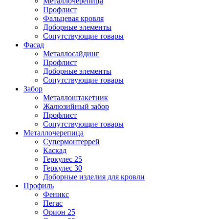
Металлочерепица
Профлист
Фальцевая кровля
Доборные элементы
Сопутствующие товары
Фасад
Металлосайдинг
Профлист
Доборные элементы
Сопутствующие товары
Забор
Металлоштакетник
Жалюзийный забор
Профлист
Сопутствующие товары
Металлочерепица
Супермонтеррей
Каскад
Геркулес 25
Геркулес 30
Доборные изделия для кровли
Профиль
Феникс
Пегас
Орион 25