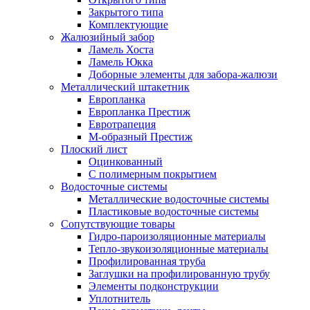
Закрытого типа
Комплектующие
Жалюзийный забор
Ламель Хоста
Ламель Юкка
Доборные элементы для забора-жалюзи
Металлический штакетник
Европланка
Европланка Престиж
Евротрапеция
М-образный Престиж
Плоский лист
Оцинкованный
С полимерным покрытием
Водосточные системы
Металлические водосточные системы
Пластиковые водосточные системы
Сопутствующие товары
Гидро-пароизоляционные материалы
Тепло-звукоизоляционные материалы
Профилированная труба
Заглушки на профилированную трубу
Элементы подконструкции
Уплотнитель