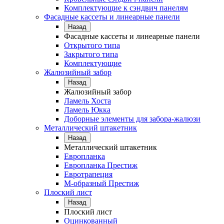
Комплектующие к сэндвич панелям
Фасадные кассеты и линеарные панели
Назад
Фасадные кассеты и линеарные панели
Открытого типа
Закрытого типа
Комплектующие
Жалюзийный забор
Назад
Жалюзийный забор
Ламель Хоста
Ламель Юкка
Доборные элементы для забора-жалюзи
Металлический штакетник
Назад
Металлический штакетник
Европланка
Европланка Престиж
Евротрапеция
М-образный Престиж
Плоский лист
Назад
Плоский лист
Оцинкованный