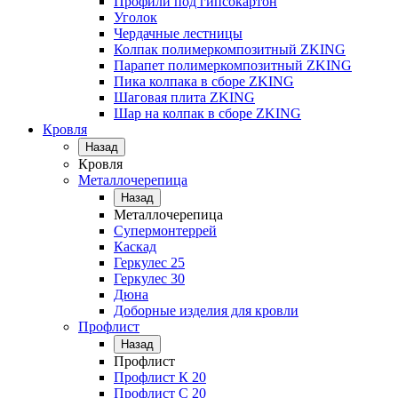
Профили под гипсокартон
Уголок
Чердачные лестницы
Колпак полимеркомпозитный ZKING
Парапет полимеркомпозитный ZKING
Пика колпака в сборе ZKING
Шаговая плита ZKING
Шар на колпак в сборе ZKING
Кровля
Назад
Кровля
Металлочерепица
Назад
Металлочерепица
Супермонтеррей
Каскад
Геркулес 25
Геркулес 30
Дюна
Доборные изделия для кровли
Профлист
Назад
Профлист
Профлист К 20
Профлист С 20