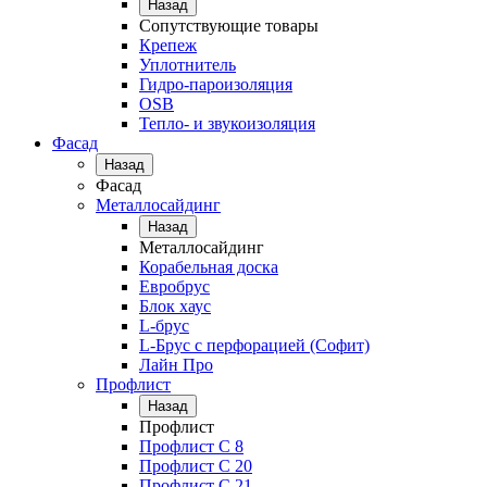
Назад
Сопутствующие товары
Крепеж
Уплотнитель
Гидро-пароизоляция
OSB
Тепло- и звукоизоляция
Фасад
Назад
Фасад
Металлосайдинг
Назад
Металлосайдинг
Корабельная доска
Евробрус
Блок хаус
L-брус
L-Брус с перфорацией (Софит)
Лайн Про
Профлист
Назад
Профлист
Профлист С 8
Профлист С 20
Профлист C 21