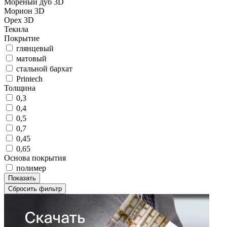
Морёный дуб 3D
Морион 3D
Орех 3D
Текила
Покрытие
глянцевый
матовый
стальной бархат
Printech
Толщина
0,3
0,4
0,5
0,7
0,45
0,65
Основа покрытия
полимер