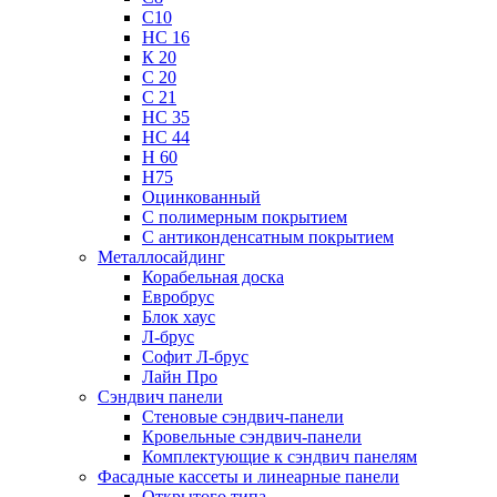
С10
НС 16
К 20
С 20
С 21
НС 35
НС 44
Н 60
Н75
Оцинкованный
С полимерным покрытием
С антиконденсатным покрытием
Металлосайдинг
Корабельная доска
Евробрус
Блок хаус
Л-брус
Софит Л-брус
Лайн Про
Сэндвич панели
Стеновые сэндвич-панели
Кровельные сэндвич-панели
Комплектующие к сэндвич панелям
Фасадные кассеты и линеарные панели
Открытого типа