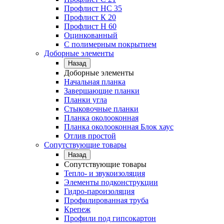
Профлист НС 35
Профлист К 20
Профлист Н 60
Оцинкованный
С полимерным покрытием
Доборные элементы
Назад
Доборные элементы
Начальная планка
Завершающие планки
Планки угла
Стыковочные планки
Планка околооконная
Планка околооконная Блок хаус
Отлив простой
Сопутствующие товары
Назад
Сопутствующие товары
Тепло- и звукоизоляция
Элементы подконструкции
Гидро-пароизоляция
Профилированная труба
Крепеж
Профили под гипсокартон