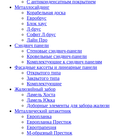
С антиконденсатным покрытием
Металлосайдинг
Корабельная доска
Евробрус
Блок хаус
Л-брус
Софит Л-брус
Лайн Про
Сэндвич панели
Стеновые сэндвич-панели
Кровельные сэндвич-панели
Комплектующие к сэндвич панелям
Фасадные кассеты и линеарные панели
Открытого типа
Закрытого типа
Комплектующие
Жалюзийный забор
Ламель Хоста
Ламель Юкка
Доборные элементы для забора-жалюзи
Металлический штакетник
Европланка
Европланка Престиж
Евротрапеция
М-образный Престиж