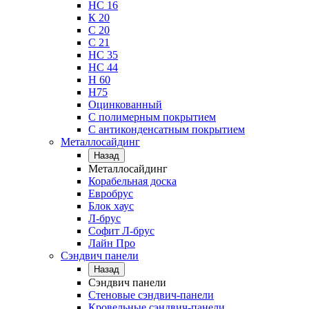
НС 16
К 20
С 20
С 21
НС 35
НС 44
Н 60
Н75
Оцинкованный
С полимерным покрытием
С антиконденсатным покрытием
Металлосайдинг
Назад
Металлосайдинг
Корабельная доска
Евробрус
Блок хаус
Л-брус
Софит Л-брус
Лайн Про
Сэндвич панели
Назад
Сэндвич панели
Стеновые сэндвич-панели
Кровельные сэндвич-панели