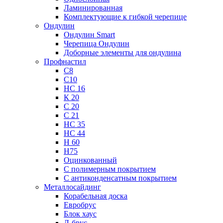
Ламинированная
Комплектующие к гибкой черепице
Ондулин
Ондулин Smart
Черепица Ондулин
Доборные элементы для ондулина
Профнастил
С8
С10
НС 16
К 20
С 20
С 21
НС 35
НС 44
Н 60
Н75
Оцинкованный
С полимерным покрытием
С антиконденсатным покрытием
Металлосайдинг
Корабельная доска
Евробрус
Блок хаус
Л-брус