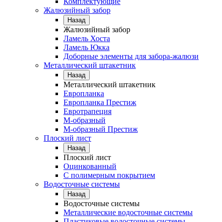
Комплектующие
Жалюзийный забор
Назад
Жалюзийный забор
Ламель Хоста
Ламель Юкка
Доборные элементы для забора-жалюзи
Металлический штакетник
Назад
Металлический штакетник
Европланка
Европланка Престиж
Евротрапеция
М-образный
М-образный Престиж
Плоский лист
Назад
Плоский лист
Оцинкованный
С полимерным покрытием
Водосточные системы
Назад
Водосточные системы
Металлические водосточные системы
Пластиковые водосточные системы