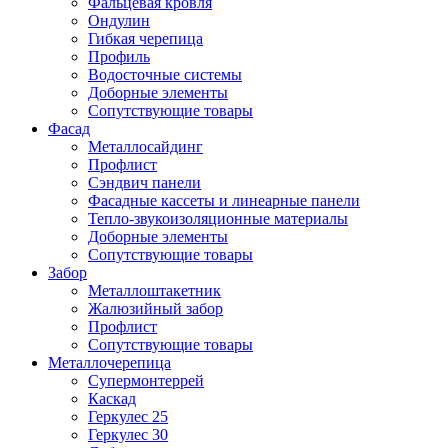
Фальцевая кровля
Ондулин
Гибкая черепица
Профиль
Водосточные системы
Доборные элементы
Сопутствующие товары
Фасад
Металлосайдинг
Профлист
Сэндвич панели
Фасадные кассеты и линеарные панели
Тепло-звукоизоляционные материалы
Доборные элементы
Сопутствующие товары
Забор
Металлоштакетник
Жалюзийный забор
Профлист
Сопутствующие товары
Металлочерепица
Супермонтеррей
Каскад
Геркулес 25
Геркулес 30