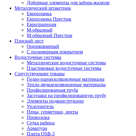
Доборные элементы для забора-жалюзи
Металлический штакетник
Европланка
Европланка Престиж
Евротрапеция
М-образный
М-образный Престиж
Плоский лист
Оцинкованный
С полимерным покрытием
Водосточные системы
Металлические водосточные системы
Пластиковые водосточные системы
Сопутствующие товары
Гидро-пароизоляционные материалы
Тепло-звукоизоляционные материалы
Профилированная труба
Заглушки на профилированную трубу
Элементы подконструкции
Уплотнитель
Пены, герметики, ленты
Проволока
Сетка рабица
Арматура
Плита OSB-3