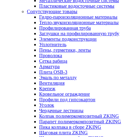
Металлические водосточные системы
Пластиковые водосточные системы
Сопутствующие товары
Гидро-пароизоляционные материалы
Тепло-звукоизоляционные материалы
Профилированная труба
Заглушки на профилированную трубу
Элементы подконструкции
Уплотнитель
Пены, герметики, ленты
Проволока
Сетка рабица
Арматура
Плита OSB-3
Эмаль по металлу
Вентиляция
Крепеж
Кровельное ограждение
Профили под гипсокартон
Уголок
Чердачные лестницы
Колпак полимеркомпозитный ZKING
Парапет полимеркомпозитный ZKING
Пика колпака в сборе ZKING
Шаговая плита ZKING