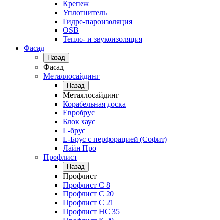
Крепеж
Уплотнитель
Гидро-пароизоляция
OSB
Тепло- и звукоизоляция
Фасад
Назад
Фасад
Металлосайдинг
Назад
Металлосайдинг
Корабельная доска
Евробрус
Блок хаус
L-брус
L-Брус с перфорацией (Софит)
Лайн Про
Профлист
Назад
Профлист
Профлист С 8
Профлист С 20
Профлист C 21
Профлист НС 35