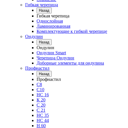
Гибкая черепица
Назад
Гибкая черепица
Однослойная
Ламинированная
Комплектующие к гибкой черепице
Ондулин
Назад
Ондулин
Ондулин Smart
Черепица Ондулин
Доборные элементы для ондулина
Профнастил
Назад
Профнастил
С8
С10
НС 16
К 20
С 20
С 21
НС 35
НС 44
Н 60