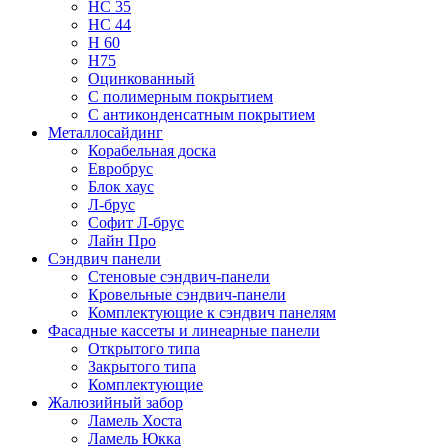
НС 35
НС 44
Н 60
Н75
Оцинкованный
С полимерным покрытием
С антиконденсатным покрытием
Металлосайдинг
Корабельная доска
Евробрус
Блок хаус
Л-брус
Софит Л-брус
Лайн Про
Сэндвич панели
Стеновые сэндвич-панели
Кровельные сэндвич-панели
Комплектующие к сэндвич панелям
Фасадные кассеты и линеарные панели
Открытого типа
Закрытого типа
Комплектующие
Жалюзийный забор
Ламель Хоста
Ламель Юкка