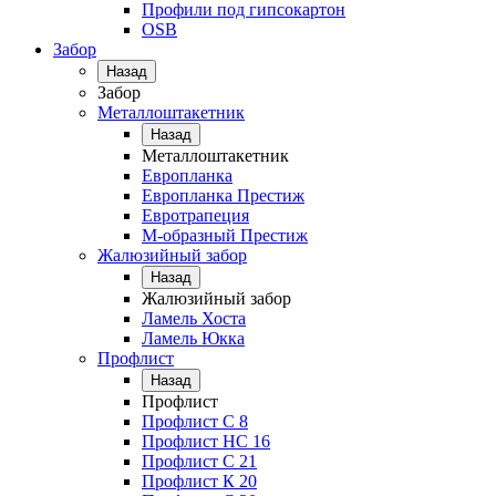
Профили под гипсокартон
OSB
Забор
Назад
Забор
Металлоштакетник
Назад
Металлоштакетник
Европланка
Европланка Престиж
Евротрапеция
М-образный Престиж
Жалюзийный забор
Назад
Жалюзийный забор
Ламель Хоста
Ламель Юкка
Профлист
Назад
Профлист
Профлист С 8
Профлист НС 16
Профлист C 21
Профлист К 20