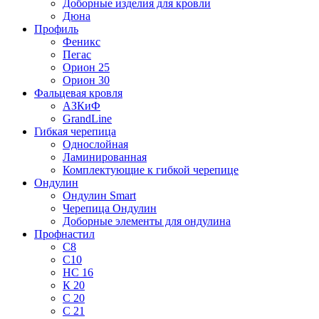
Доборные изделия для кровли
Дюна
Профиль
Феникс
Пегас
Орион 25
Орион 30
Фальцевая кровля
АЗКиФ
GrandLine
Гибкая черепица
Однослойная
Ламинированная
Комплектующие к гибкой черепице
Ондулин
Ондулин Smart
Черепица Ондулин
Доборные элементы для ондулина
Профнастил
С8
С10
НС 16
К 20
С 20
С 21