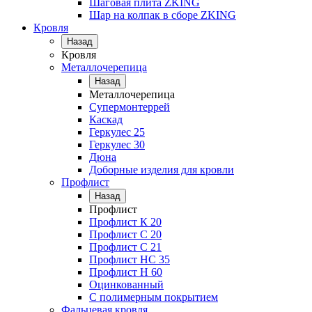
Шаговая плита ZKING
Шар на колпак в сборе ZKING
Кровля
Назад
Кровля
Металлочерепица
Назад
Металлочерепица
Супермонтеррей
Каскад
Геркулес 25
Геркулес 30
Дюна
Доборные изделия для кровли
Профлист
Назад
Профлист
Профлист К 20
Профлист С 20
Профлист C 21
Профлист НС 35
Профлист Н 60
Оцинкованный
С полимерным покрытием
Фальцевая кровля