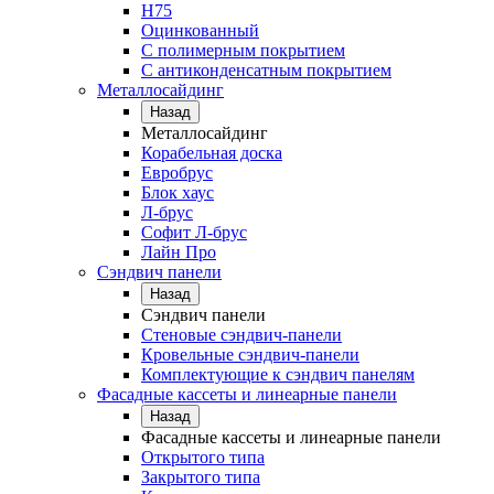
Н75
Оцинкованный
С полимерным покрытием
С антиконденсатным покрытием
Металлосайдинг
Назад
Металлосайдинг
Корабельная доска
Евробрус
Блок хаус
Л-брус
Софит Л-брус
Лайн Про
Сэндвич панели
Назад
Сэндвич панели
Стеновые сэндвич-панели
Кровельные сэндвич-панели
Комплектующие к сэндвич панелям
Фасадные кассеты и линеарные панели
Назад
Фасадные кассеты и линеарные панели
Открытого типа
Закрытого типа