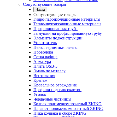
Сопутствующие товары
Назад
Сопутствующие товары
Гидро-пароизоляционные материалы
Тепло-звукоизоляционные материалы
Профилированная труба
Заглушки на профилированную трубу
Элементы подконструкции
Уплотнитель
Пены, герметики, ленты
Проволока
Сетка рабица
Арматура
Плита OSB-3
Эмаль по металлу
Вентиляция
Крепеж
Кровельное ограждение
Профили под гипсокартон
Уголок
Чердачные лестницы
Колпак полимеркомпозитный ZKING
Парапет полимеркомпозитный ZKING
Пика колпака в сборе ZKING