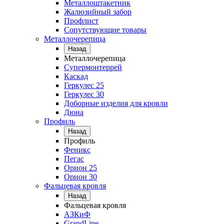
Металлоштакетник
Жалюзийный забор
Профлист
Сопутствующие товары
Металлочерепица
Назад
Металлочерепица
Супермонтеррей
Каскад
Геркулес 25
Геркулес 30
Доборные изделия для кровли
Дюна
Профиль
Назад
Профиль
Феникс
Пегас
Орион 25
Орион 30
Фальцевая кровля
Назад
Фальцевая кровля
АЗКиФ
GrandLine