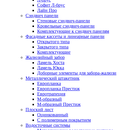
Софит Л-брус
Лайн Про
Сэндвич панели
Стеновые сэндвич-панели
Кровельные сэндвич-панели
Комплектующие к сэндвич панелям
Фасадные кассеты и линеарные панели
Открытого типа
Закрытого типа
Комплектующие
Жалюзийный забор
Ламель Хоста
Ламель Юкка
Доборные элементы для забора-жалюзи
Металлический штакетник
Европланка
Европланка Престиж
Евротрапеция
М-образный
М-образный Престиж
Плоский лист
Оцинкованный
С полимерным покрытием
Водосточные системы