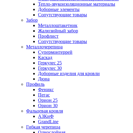
Тепло-звукоизоляционные материалы
Доборные элементы
Сопутствующие товары
Забор
Металлоштакетник
Жалюзийный забор
Профлист
Сопутствующие товары
Металлочерепица
Супермонтеррей
Каскад
Геркулес 25
Геркулес 30
Доборные изделия для кровли
Дюна
Профиль
Феникс
Пегас
Орион 25
Орион 30
Фальцевая кровля
АЗКиФ
GrandLine
Гибкая черепица
Однослойная