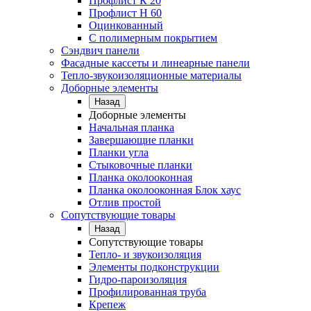
Профлист К 20
Профлист Н 60
Оцинкованный
С полимерным покрытием
Сэндвич панели
Фасадные кассеты и линеарные панели
Тепло-звукоизоляционные материалы
Доборные элементы
Назад
Доборные элементы
Начальная планка
Завершающие планки
Планки угла
Стыковочные планки
Планка околооконная
Планка околооконная Блок хаус
Отлив простой
Сопутствующие товары
Назад
Сопутствующие товары
Тепло- и звукоизоляция
Элементы подконструкции
Гидро-пароизоляция
Профилированная труба
Крепеж