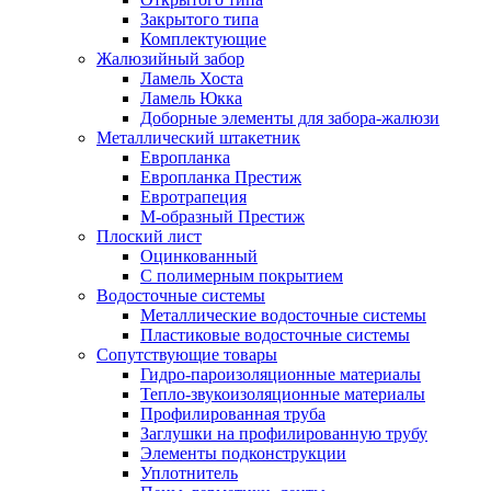
Закрытого типа
Комплектующие
Жалюзийный забор
Ламель Хоста
Ламель Юкка
Доборные элементы для забора-жалюзи
Металлический штакетник
Европланка
Европланка Престиж
Евротрапеция
М-образный Престиж
Плоский лист
Оцинкованный
С полимерным покрытием
Водосточные системы
Металлические водосточные системы
Пластиковые водосточные системы
Сопутствующие товары
Гидро-пароизоляционные материалы
Тепло-звукоизоляционные материалы
Профилированная труба
Заглушки на профилированную трубу
Элементы подконструкции
Уплотнитель