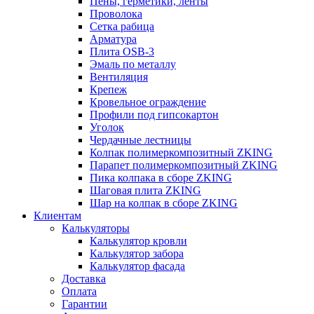
Пены, герметики, ленты
Проволока
Сетка рабица
Арматура
Плита OSB-3
Эмаль по металлу
Вентиляция
Крепеж
Кровельное ограждение
Профили под гипсокартон
Уголок
Чердачные лестницы
Колпак полимеркомпозитный ZKING
Парапет полимеркомпозитный ZKING
Пика колпака в сборе ZKING
Шаговая плита ZKING
Шар на колпак в сборе ZKING
Клиентам
Калькуляторы
Калькулятор кровли
Калькулятор забора
Калькулятор фасада
Доставка
Оплата
Гарантии