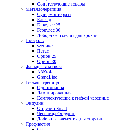
Сопутствующие товары
Металлочерепица
Супермонтеррей
Каскад
Геркулес 25
Геркулес 30
Доборные изделия для кровли
Профиль
Феникс
Пегас
Орион 25
Орион 30
Фальцевая кровля
АЗКиФ
GrandLine
Гибкая черепица
Однослойная
Ламинированная
Комплектующие к гибкой черепице
Ондулин
Ондулин Smart
Черепица Ондулин
Доборные элементы для ондулина
Профнастил
С8