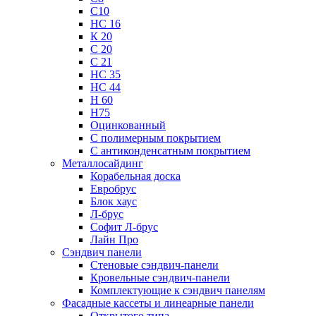
С10
НС 16
К 20
С 20
С 21
НС 35
НС 44
Н 60
Н75
Оцинкованный
С полимерным покрытием
С антиконденсатным покрытием
Металлосайдинг
Корабельная доска
Евробрус
Блок хаус
Л-брус
Софит Л-брус
Лайн Про
Сэндвич панели
Стеновые сэндвич-панели
Кровельные сэндвич-панели
Комплектующие к сэндвич панелям
Фасадные кассеты и линеарные панели
Открытого типа