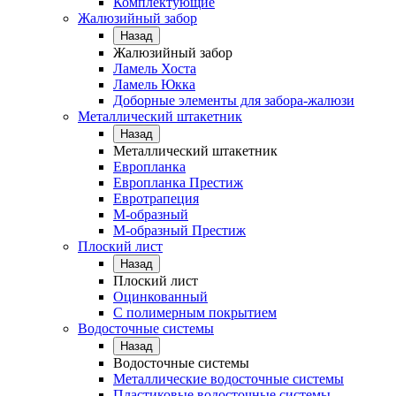
Комплектующие
Жалюзийный забор
Назад
Жалюзийный забор
Ламель Хоста
Ламель Юкка
Доборные элементы для забора-жалюзи
Металлический штакетник
Назад
Металлический штакетник
Европланка
Европланка Престиж
Евротрапеция
М-образный
М-образный Престиж
Плоский лист
Назад
Плоский лист
Оцинкованный
С полимерным покрытием
Водосточные системы
Назад
Водосточные системы
Металлические водосточные системы
Пластиковые водосточные системы