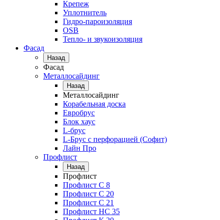
Крепеж
Уплотнитель
Гидро-пароизоляция
OSB
Тепло- и звукоизоляция
Фасад
Назад
Фасад
Металлосайдинг
Назад
Металлосайдинг
Корабельная доска
Евробрус
Блок хаус
L-брус
L-Брус с перфорацией (Софит)
Лайн Про
Профлист
Назад
Профлист
Профлист С 8
Профлист С 20
Профлист C 21
Профлист НС 35