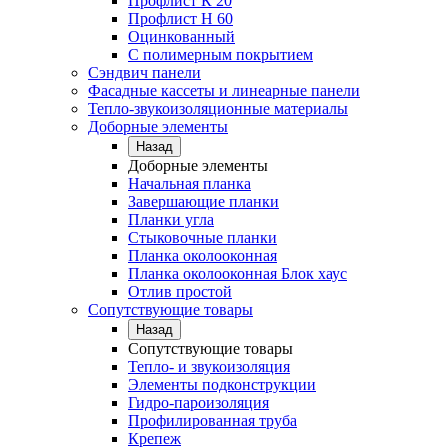
Профлист К 20
Профлист Н 60
Оцинкованный
С полимерным покрытием
Сэндвич панели
Фасадные кассеты и линеарные панели
Тепло-звукоизоляционные материалы
Доборные элементы
Назад
Доборные элементы
Начальная планка
Завершающие планки
Планки угла
Стыковочные планки
Планка околооконная
Планка околооконная Блок хаус
Отлив простой
Сопутствующие товары
Назад
Сопутствующие товары
Тепло- и звукоизоляция
Элементы подконструкции
Гидро-пароизоляция
Профилированная труба
Крепеж