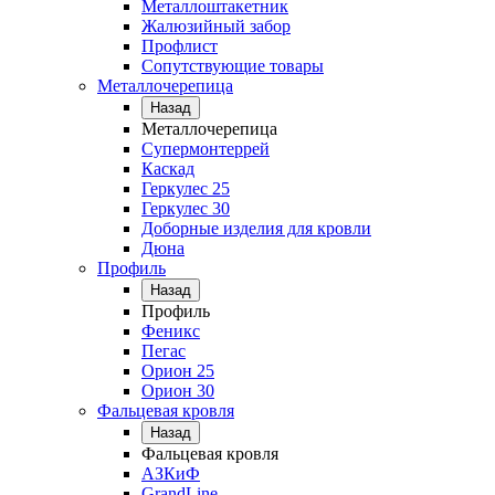
Металлоштакетник
Жалюзийный забор
Профлист
Сопутствующие товары
Металлочерепица
Назад
Металлочерепица
Супермонтеррей
Каскад
Геркулес 25
Геркулес 30
Доборные изделия для кровли
Дюна
Профиль
Назад
Профиль
Феникс
Пегас
Орион 25
Орион 30
Фальцевая кровля
Назад
Фальцевая кровля
АЗКиФ
GrandLine