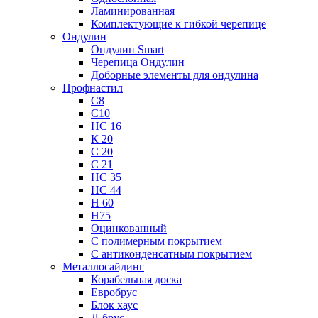
Ламинированная
Комплектующие к гибкой черепице
Ондулин
Ондулин Smart
Черепица Ондулин
Доборные элементы для ондулина
Профнастил
С8
С10
НС 16
К 20
С 20
С 21
НС 35
НС 44
Н 60
Н75
Оцинкованный
С полимерным покрытием
С антиконденсатным покрытием
Металлосайдинг
Корабельная доска
Евробрус
Блок хаус
Л-брус