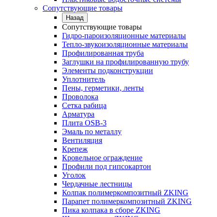
Сопутствующие товары
Назад
Сопутствующие товары
Гидро-пароизоляционные материалы
Тепло-звукоизоляционные материалы
Профилированная труба
Заглушки на профилированную трубу
Элементы подконструкции
Уплотнитель
Пены, герметики, ленты
Проволока
Сетка рабица
Арматура
Плита OSB-3
Эмаль по металлу
Вентиляция
Крепеж
Кровельное ограждение
Профили под гипсокартон
Уголок
Чердачные лестницы
Колпак полимеркомпозитный ZKING
Парапет полимеркомпозитный ZKING
Пика колпака в сборе ZKING