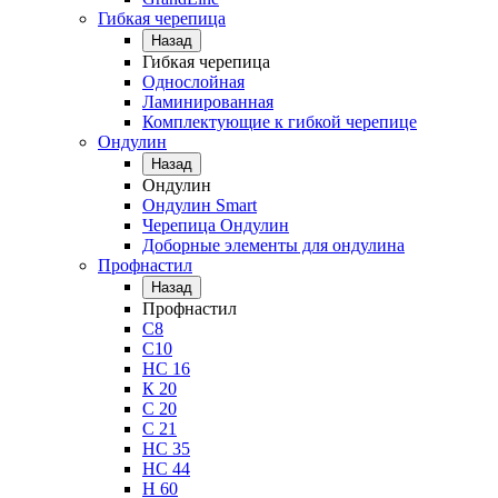
Гибкая черепица
Назад
Гибкая черепица
Однослойная
Ламинированная
Комплектующие к гибкой черепице
Ондулин
Назад
Ондулин
Ондулин Smart
Черепица Ондулин
Доборные элементы для ондулина
Профнастил
Назад
Профнастил
С8
С10
НС 16
К 20
С 20
С 21
НС 35
НС 44
Н 60