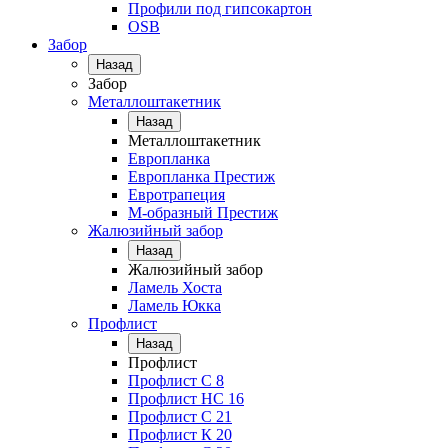
Профили под гипсокартон
OSB
Забор
Назад
Забор
Металлоштакетник
Назад
Металлоштакетник
Европланка
Европланка Престиж
Евротрапеция
М-образный Престиж
Жалюзийный забор
Назад
Жалюзийный забор
Ламель Хоста
Ламель Юкка
Профлист
Назад
Профлист
Профлист С 8
Профлист НС 16
Профлист C 21
Профлист К 20