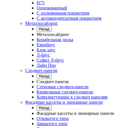
Н75
Оцинкованный
С полимерным покрытием
С антиконденсатным покрытием
Металлосайдинг
Назад
Металлосайдинг
Корабельная доска
Евробрус
Блок хаус
Л-брус
Софит Л-брус
Лайн Про
Сэндвич панели
Назад
Сэндвич панели
Стеновые сэндвич-панели
Кровельные сэндвич-панели
Комплектующие к сэндвич панелям
Фасадные кассеты и линеарные панели
Назад
Фасадные кассеты и линеарные панели
Открытого типа
Закрытого типа