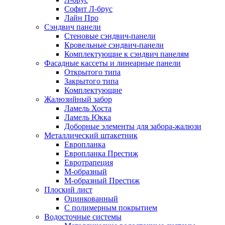
Софит Л-брус
Лайн Про
Сэндвич панели
Стеновые сэндвич-панели
Кровельные сэндвич-панели
Комплектующие к сэндвич панелям
Фасадные кассеты и линеарные панели
Открытого типа
Закрытого типа
Комплектующие
Жалюзийный забор
Ламель Хоста
Ламель Юкка
Доборные элементы для забора-жалюзи
Металлический штакетник
Европланка
Европланка Престиж
Евротрапеция
М-образный
М-образный Престиж
Плоский лист
Оцинкованный
С полимерным покрытием
Водосточные системы