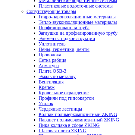
Металлические водосточные системы
Пластиковые водосточные системы
Сопутствующие товары
Гидро-пароизоляционные материалы
Тепло-звукоизоляционные материалы
Профилированная труба
Заглушки на профилированную трубу
Элементы подконструкции
Уплотнитель
Пены, герметики, ленты
Проволока
Сетка рабица
Арматура
Плита OSB-3
Эмаль по металлу
Вентиляция
Крепеж
Кровельное ограждение
Профили под гипсокартон
Уголок
Чердачные лестницы
Колпак полимеркомпозитный ZKING
Парапет полимеркомпозитный ZKING
Пика колпака в сборе ZKING
Шаговая плита ZKING