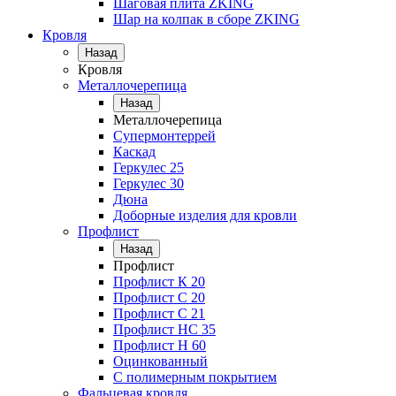
Шаговая плита ZKING
Шар на колпак в сборе ZKING
Кровля
Назад
Кровля
Металлочерепица
Назад
Металлочерепица
Супермонтеррей
Каскад
Геркулес 25
Геркулес 30
Дюна
Доборные изделия для кровли
Профлист
Назад
Профлист
Профлист К 20
Профлист С 20
Профлист C 21
Профлист НС 35
Профлист Н 60
Оцинкованный
С полимерным покрытием
Фальцевая кровля