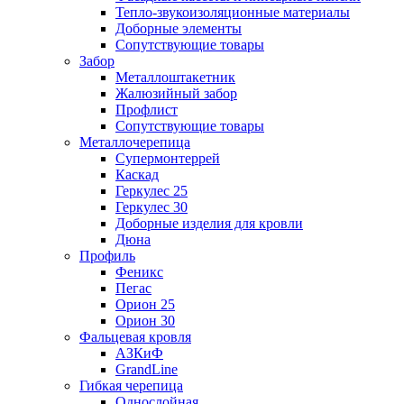
Тепло-звукоизоляционные материалы
Доборные элементы
Сопутствующие товары
Забор
Металлоштакетник
Жалюзийный забор
Профлист
Сопутствующие товары
Металлочерепица
Супермонтеррей
Каскад
Геркулес 25
Геркулес 30
Доборные изделия для кровли
Дюна
Профиль
Феникс
Пегас
Орион 25
Орион 30
Фальцевая кровля
АЗКиФ
GrandLine
Гибкая черепица
Однослойная