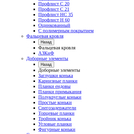
Профлист С 20
Профлист C 21
Профлист НС 35
Профлист Н 60
Оцинкованный
С полимерным покрытием
Фальцевая кровля
Назад
Фальцевая кровля
АЗКиФ
Доборные элементы
Назад
Доборные элементы
Заглушки конька
Карнизные планки
Планки ендовы
Планки примыкания
Полукруглые коньки
Простые коньки
Снегозадержатели
Торцевые планки
Тройник конька
Угловые планки
Фигурные коньки