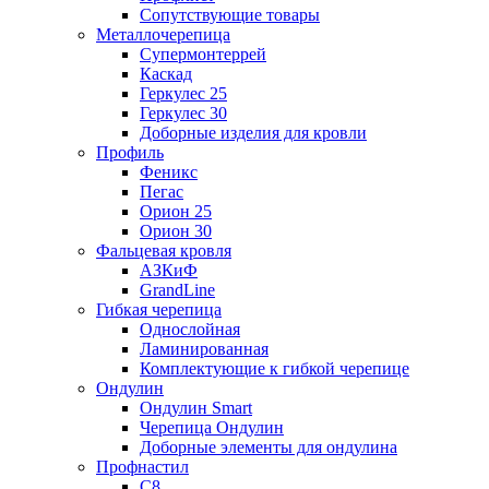
Сопутствующие товары
Металлочерепица
Супермонтеррей
Каскад
Геркулес 25
Геркулес 30
Доборные изделия для кровли
Профиль
Феникс
Пегас
Орион 25
Орион 30
Фальцевая кровля
АЗКиФ
GrandLine
Гибкая черепица
Однослойная
Ламинированная
Комплектующие к гибкой черепице
Ондулин
Ондулин Smart
Черепица Ондулин
Доборные элементы для ондулина
Профнастил
С8