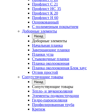
Профлист C 21
Профлист НС 35
Профлист К 20
Профлист Н 60
Оцинкованный
С полимерным покрытием
Доборные элементы
Назад
Доборные элементы
Начальная планка
Завершающие планки
Планки угла
Стыковочные планки
Планка околооконная
Планка околооконная Блок хаус
Отлив простой
Сопутствующие товары
Назад
Сопутствующие товары
Тепло- и звукоизоляция
Элементы подконструкции
Гидро-пароизоляция
Профилированная труба
Крепеж