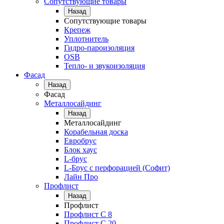
Сопутствующие товары
Назад
Сопутствующие товары
Крепеж
Уплотнитель
Гидро-пароизоляция
OSB
Тепло- и звукоизоляция
Фасад
Назад
Фасад
Металлосайдинг
Назад
Металлосайдинг
Корабельная доска
Евробрус
Блок хаус
L-брус
L-Брус с перфорацией (Софит)
Лайн Про
Профлист
Назад
Профлист
Профлист С 8
Профлист С 20