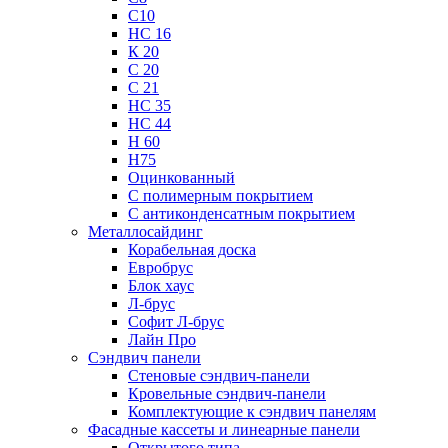
С10
НС 16
К 20
С 20
С 21
НС 35
НС 44
Н 60
Н75
Оцинкованный
С полимерным покрытием
С антиконденсатным покрытием
Металлосайдинг
Корабельная доска
Евробрус
Блок хаус
Л-брус
Софит Л-брус
Лайн Про
Сэндвич панели
Стеновые сэндвич-панели
Кровельные сэндвич-панели
Комплектующие к сэндвич панелям
Фасадные кассеты и линеарные панели
Открытого типа