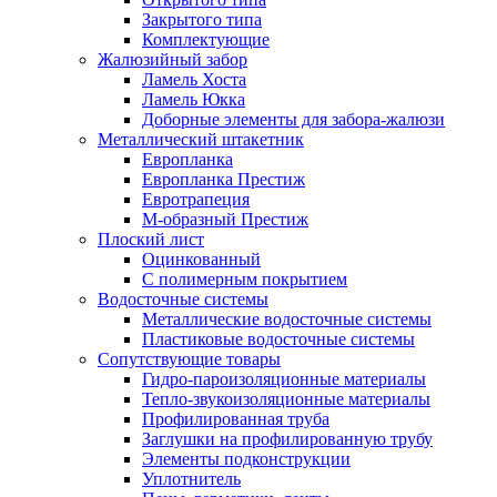
Закрытого типа
Комплектующие
Жалюзийный забор
Ламель Хоста
Ламель Юкка
Доборные элементы для забора-жалюзи
Металлический штакетник
Европланка
Европланка Престиж
Евротрапеция
М-образный Престиж
Плоский лист
Оцинкованный
С полимерным покрытием
Водосточные системы
Металлические водосточные системы
Пластиковые водосточные системы
Сопутствующие товары
Гидро-пароизоляционные материалы
Тепло-звукоизоляционные материалы
Профилированная труба
Заглушки на профилированную трубу
Элементы подконструкции
Уплотнитель