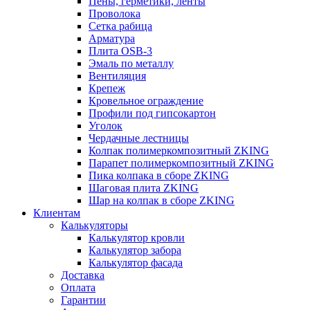
Пены, герметики, ленты
Проволока
Сетка рабица
Арматура
Плита OSB-3
Эмаль по металлу
Вентиляция
Крепеж
Кровельное ограждение
Профили под гипсокартон
Уголок
Чердачные лестницы
Колпак полимеркомпозитный ZKING
Парапет полимеркомпозитный ZKING
Пика колпака в сборе ZKING
Шаговая плита ZKING
Шар на колпак в сборе ZKING
Клиентам
Калькуляторы
Калькулятор кровли
Калькулятор забора
Калькулятор фасада
Доставка
Оплата
Гарантии