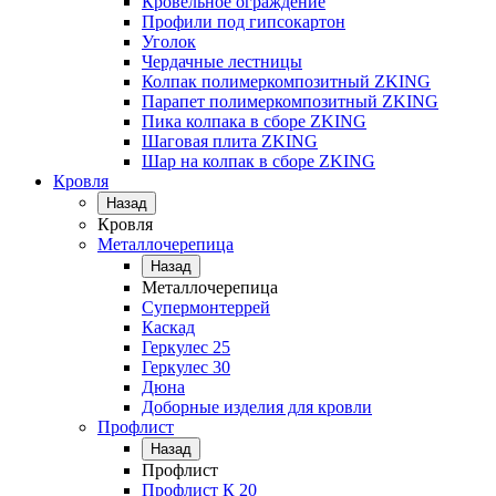
Кровельное ограждение
Профили под гипсокартон
Уголок
Чердачные лестницы
Колпак полимеркомпозитный ZKING
Парапет полимеркомпозитный ZKING
Пика колпака в сборе ZKING
Шаговая плита ZKING
Шар на колпак в сборе ZKING
Кровля
Назад
Кровля
Металлочерепица
Назад
Металлочерепица
Супермонтеррей
Каскад
Геркулес 25
Геркулес 30
Дюна
Доборные изделия для кровли
Профлист
Назад
Профлист
Профлист К 20