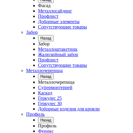
Фасад
Металлосайдинг
Профлист
Доборные элементы
Сопутствующие товары
Забор
Назад
Забор
Металлоштакетник
Жалюзийный забор
Профлист
Сопутствующие товары
Металлочерепица
Назад
Металлочерепица
Супермонтеррей
Каскад
Геркулес 25
Геркулес 30
Доборные изделия для кровли
Профиль
Назад
Профиль
Феникс