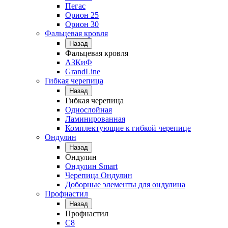
Пегас
Орион 25
Орион 30
Фальцевая кровля
Назад
Фальцевая кровля
АЗКиФ
GrandLine
Гибкая черепица
Назад
Гибкая черепица
Однослойная
Ламинированная
Комплектующие к гибкой черепице
Ондулин
Назад
Ондулин
Ондулин Smart
Черепица Ондулин
Доборные элементы для ондулина
Профнастил
Назад
Профнастил
С8