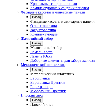
Кровельные сэндвич-панели
Комплектующие к сэндвич панелям
Фасадные кассеты и линеарные панели
Назад
Фасадные кассеты и линеарные панели
Открытого типа
Закрытого типа
Комплектующие
Жалюзийный забор
Назад
Жалюзийный забор
Ламель Хоста
Ламель Юкка
Доборные элементы для забора-жалюзи
Металлический штакетник
Назад
Металлический штакетник
Европланка
Европланка Престиж
Евротрапеция
М-образный Престиж
Плоский лист
Назад
Плоский лист