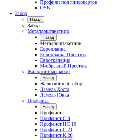
Профили под гипсокартон
OSB
Забор
Назад
Забор
Металлоштакетник
Назад
Металлоштакетник
Европланка
Европланка Престиж
Евротрапеция
М-образный Престиж
Жалюзийный забор
Назад
Жалюзийный забор
Ламель Хоста
Ламель Юкка
Профлист
Назад
Профлист
Профлист С 8
Профлист НС 16
Профлист C 21
Профлист К 20