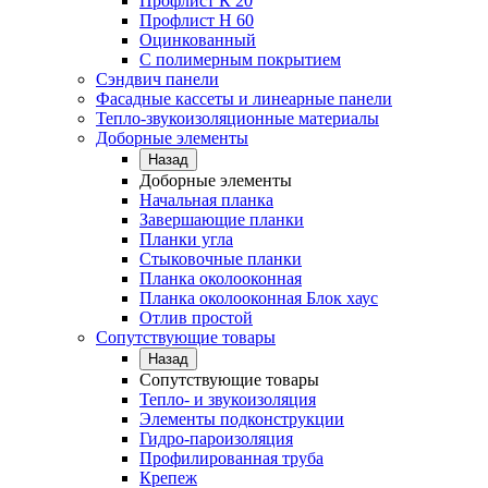
Профлист К 20
Профлист Н 60
Оцинкованный
С полимерным покрытием
Сэндвич панели
Фасадные кассеты и линеарные панели
Тепло-звукоизоляционные материалы
Доборные элементы
Назад
Доборные элементы
Начальная планка
Завершающие планки
Планки угла
Стыковочные планки
Планка околооконная
Планка околооконная Блок хаус
Отлив простой
Сопутствующие товары
Назад
Сопутствующие товары
Тепло- и звукоизоляция
Элементы подконструкции
Гидро-пароизоляция
Профилированная труба
Крепеж