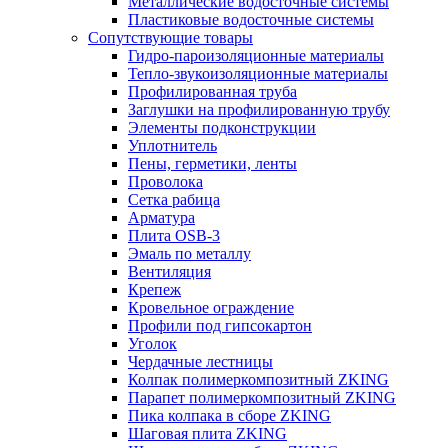
Металлические водосточные системы
Пластиковые водосточные системы
Сопутствующие товары
Гидро-пароизоляционные материалы
Тепло-звукоизоляционные материалы
Профилированная труба
Заглушки на профилированную трубу
Элементы подконструкции
Уплотнитель
Пены, герметики, ленты
Проволока
Сетка рабица
Арматура
Плита OSB-3
Эмаль по металлу
Вентиляция
Крепеж
Кровельное ограждение
Профили под гипсокартон
Уголок
Чердачные лестницы
Колпак полимеркомпозитный ZKING
Парапет полимеркомпозитный ZKING
Пика колпака в сборе ZKING
Шаговая плита ZKING