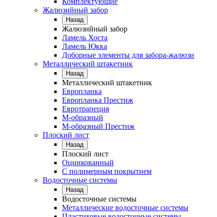
Комплектующие
Жалюзийный забор
Назад
Жалюзийный забор
Ламель Хоста
Ламель Юкка
Доборные элементы для забора-жалюзи
Металлический штакетник
Назад
Металлический штакетник
Европланка
Европланка Престиж
Евротрапеция
М-образный
М-образный Престиж
Плоский лист
Назад
Плоский лист
Оцинкованный
С полимерным покрытием
Водосточные системы
Назад
Водосточные системы
Металлические водосточные системы
Пластиковые водосточные системы