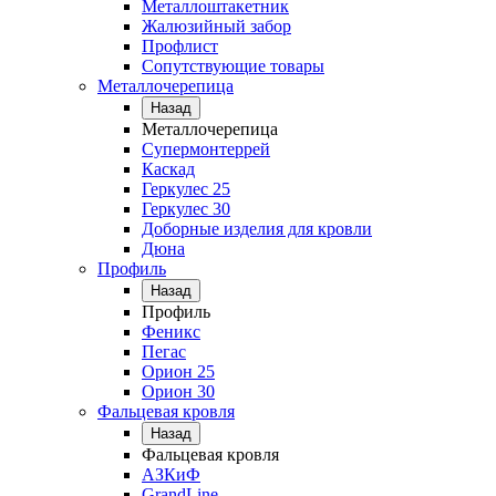
Металлоштакетник
Жалюзийный забор
Профлист
Сопутствующие товары
Металлочерепица
Назад
Металлочерепица
Супермонтеррей
Каскад
Геркулес 25
Геркулес 30
Доборные изделия для кровли
Дюна
Профиль
Назад
Профиль
Феникс
Пегас
Орион 25
Орион 30
Фальцевая кровля
Назад
Фальцевая кровля
АЗКиФ
GrandLine