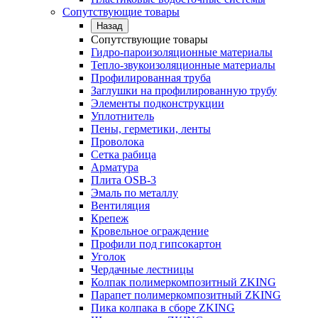
Сопутствующие товары
Назад
Сопутствующие товары
Гидро-пароизоляционные материалы
Тепло-звукоизоляционные материалы
Профилированная труба
Заглушки на профилированную трубу
Элементы подконструкции
Уплотнитель
Пены, герметики, ленты
Проволока
Сетка рабица
Арматура
Плита OSB-3
Эмаль по металлу
Вентиляция
Крепеж
Кровельное ограждение
Профили под гипсокартон
Уголок
Чердачные лестницы
Колпак полимеркомпозитный ZKING
Парапет полимеркомпозитный ZKING
Пика колпака в сборе ZKING