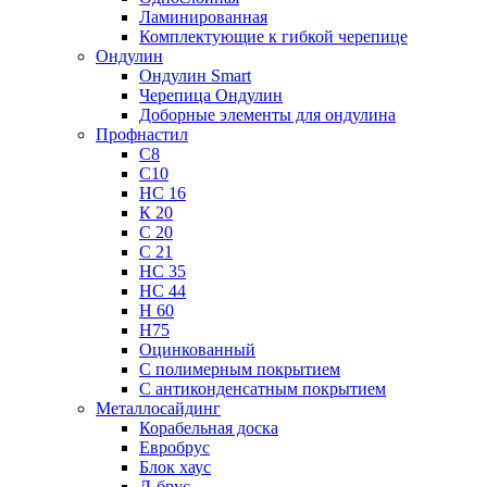
Ламинированная
Комплектующие к гибкой черепице
Ондулин
Ондулин Smart
Черепица Ондулин
Доборные элементы для ондулина
Профнастил
С8
С10
НС 16
К 20
С 20
С 21
НС 35
НС 44
Н 60
Н75
Оцинкованный
С полимерным покрытием
С антиконденсатным покрытием
Металлосайдинг
Корабельная доска
Евробрус
Блок хаус
Л-брус