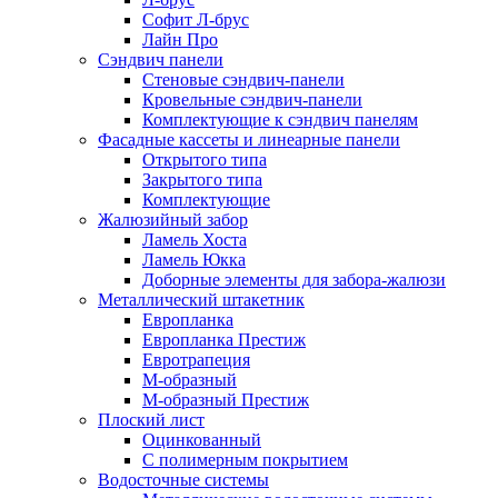
Софит Л-брус
Лайн Про
Сэндвич панели
Стеновые сэндвич-панели
Кровельные сэндвич-панели
Комплектующие к сэндвич панелям
Фасадные кассеты и линеарные панели
Открытого типа
Закрытого типа
Комплектующие
Жалюзийный забор
Ламель Хоста
Ламель Юкка
Доборные элементы для забора-жалюзи
Металлический штакетник
Европланка
Европланка Престиж
Евротрапеция
М-образный
М-образный Престиж
Плоский лист
Оцинкованный
С полимерным покрытием
Водосточные системы