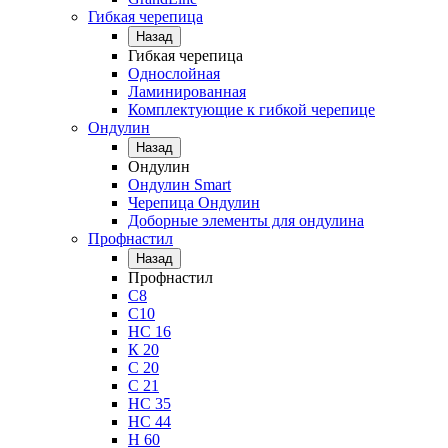
Гибкая черепица
Назад
Гибкая черепица
Однослойная
Ламинированная
Комплектующие к гибкой черепице
Ондулин
Назад
Ондулин
Ондулин Smart
Черепица Ондулин
Доборные элементы для ондулина
Профнастил
Назад
Профнастил
С8
С10
НС 16
К 20
С 20
С 21
НС 35
НС 44
Н 60