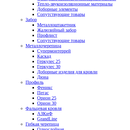
Тепло-звукоизоляционные материалы
Доборные элементы
Сопутствующие товары
Забор
Металлоштакетник
Жалюзийный забор
Профлист
Сопутствующие товары
Металлочерепица
Супермонтеррей
Каскад
Геркулес 25
Геркулес 30
Доборные изделия для кровли
Дюна
Профиль
Феникс
Пегас
Орион 25
Орион 30
Фальцевая кровля
АЗКиФ
GrandLine
Гибкая черепица
Однослойная