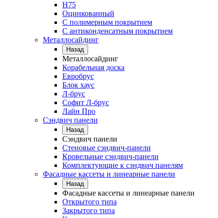
Н75
Оцинкованный
С полимерным покрытием
С антиконденсатным покрытием
Металлосайдинг
Назад
Металлосайдинг
Корабельная доска
Евробрус
Блок хаус
Л-брус
Софит Л-брус
Лайн Про
Сэндвич панели
Назад
Сэндвич панели
Стеновые сэндвич-панели
Кровельные сэндвич-панели
Комплектующие к сэндвич панелям
Фасадные кассеты и линеарные панели
Назад
Фасадные кассеты и линеарные панели
Открытого типа
Закрытого типа