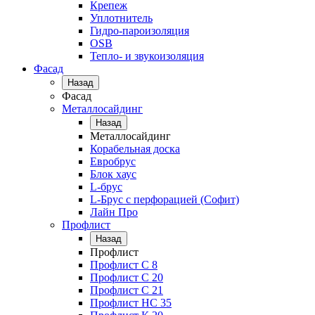
Крепеж
Уплотнитель
Гидро-пароизоляция
OSB
Тепло- и звукоизоляция
Фасад
Назад
Фасад
Металлосайдинг
Назад
Металлосайдинг
Корабельная доска
Евробрус
Блок хаус
L-брус
L-Брус с перфорацией (Софит)
Лайн Про
Профлист
Назад
Профлист
Профлист С 8
Профлист С 20
Профлист C 21
Профлист НС 35