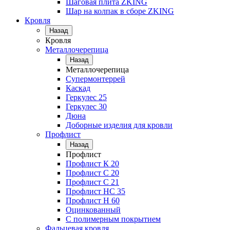
Шаговая плита ZKING
Шар на колпак в сборе ZKING
Кровля
Назад
Кровля
Металлочерепица
Назад
Металлочерепица
Супермонтеррей
Каскад
Геркулес 25
Геркулес 30
Дюна
Доборные изделия для кровли
Профлист
Назад
Профлист
Профлист К 20
Профлист С 20
Профлист C 21
Профлист НС 35
Профлист Н 60
Оцинкованный
С полимерным покрытием
Фальцевая кровля