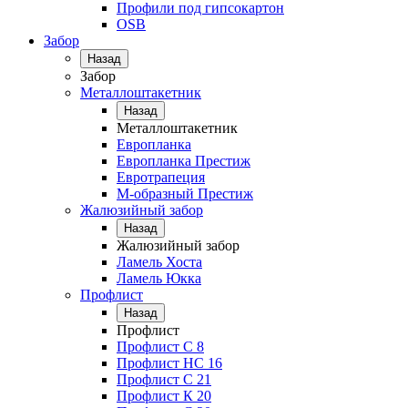
Профили под гипсокартон
OSB
Забор
Назад
Забор
Металлоштакетник
Назад
Металлоштакетник
Европланка
Европланка Престиж
Евротрапеция
М-образный Престиж
Жалюзийный забор
Назад
Жалюзийный забор
Ламель Хоста
Ламель Юкка
Профлист
Назад
Профлист
Профлист С 8
Профлист НС 16
Профлист C 21
Профлист К 20