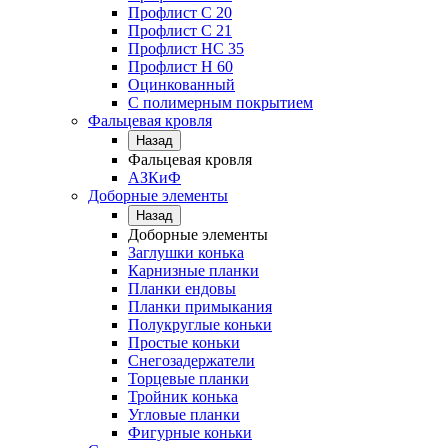
Профлист С 20
Профлист C 21
Профлист НС 35
Профлист Н 60
Оцинкованный
С полимерным покрытием
Фальцевая кровля
Назад
Фальцевая кровля
АЗКиФ
Доборные элементы
Назад
Доборные элементы
Заглушки конька
Карнизные планки
Планки ендовы
Планки примыкания
Полукруглые коньки
Простые коньки
Снегозадержатели
Торцевые планки
Тройник конька
Угловые планки
Фигурные коньки