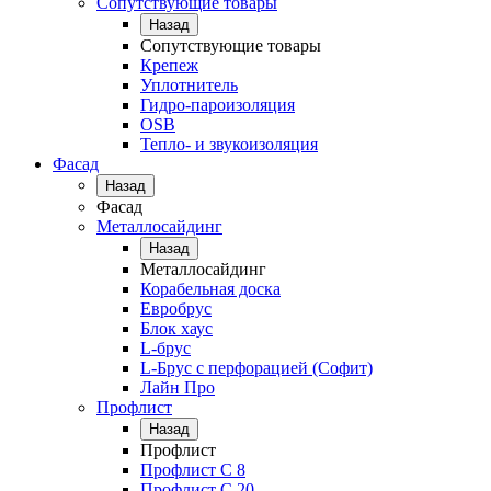
Сопутствующие товары
Назад
Сопутствующие товары
Крепеж
Уплотнитель
Гидро-пароизоляция
OSB
Тепло- и звукоизоляция
Фасад
Назад
Фасад
Металлосайдинг
Назад
Металлосайдинг
Корабельная доска
Евробрус
Блок хаус
L-брус
L-Брус с перфорацией (Софит)
Лайн Про
Профлист
Назад
Профлист
Профлист С 8
Профлист С 20