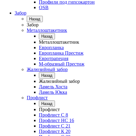
Профили под гипсокартон
OSB
Забор
Назад
Забор
Металлоштакетник
Назад
Металлоштакетник
Европланка
Европланка Престиж
Евротрапеция
М-образный Престиж
Жалюзийный забор
Назад
Жалюзийный забор
Ламель Хоста
Ламель Юкка
Профлист
Назад
Профлист
Профлист С 8
Профлист НС 16
Профлист C 21
Профлист К 20