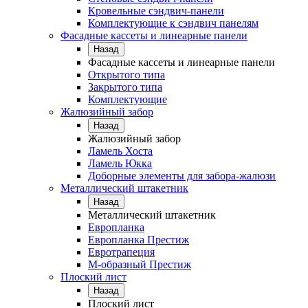
Кровельные сэндвич-панели
Комплектующие к сэндвич панелям
Фасадные кассеты и линеарные панели
Назад
Фасадные кассеты и линеарные панели
Открытого типа
Закрытого типа
Комплектующие
Жалюзийный забор
Назад
Жалюзийный забор
Ламель Хоста
Ламель Юкка
Доборные элементы для забора-жалюзи
Металлический штакетник
Назад
Металлический штакетник
Европланка
Европланка Престиж
Евротрапеция
М-образный Престиж
Плоский лист
Назад
Плоский лист