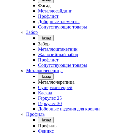
Фасад
Металлосайдинг
Профлист
Доборные элементы
Сопутствующие товары
Забор
Назад
Забор
Металлоштакетник
Жалюзийный забор
Профлист
Сопутствующие товары
Металлочерепица
Назад
Металлочерепица
Супермонтеррей
Каскад
Геркулес 25
Геркулес 30
Доборные изделия для кровли
Профиль
Назад
Профиль
Феникс