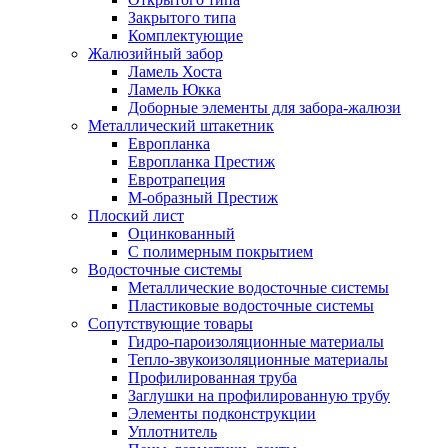
Закрытого типа
Комплектующие
Жалюзийный забор
Ламель Хоста
Ламель Юкка
Доборные элементы для забора-жалюзи
Металлический штакетник
Европланка
Европланка Престиж
Евротрапеция
М-образный Престиж
Плоский лист
Оцинкованный
С полимерным покрытием
Водосточные системы
Металлические водосточные системы
Пластиковые водосточные системы
Сопутствующие товары
Гидро-пароизоляционные материалы
Тепло-звукоизоляционные материалы
Профилированная труба
Заглушки на профилированную трубу
Элементы подконструкции
Уплотнитель