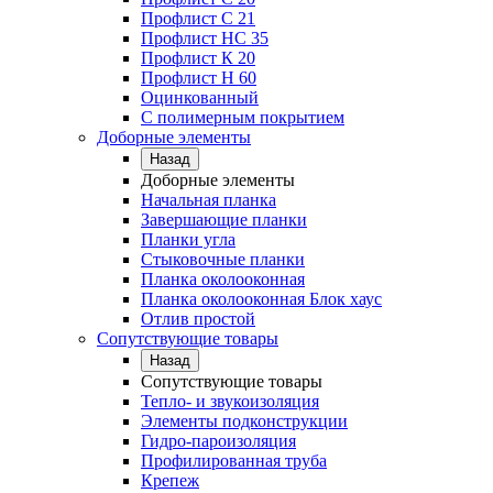
Профлист C 21
Профлист НС 35
Профлист К 20
Профлист Н 60
Оцинкованный
С полимерным покрытием
Доборные элементы
Назад
Доборные элементы
Начальная планка
Завершающие планки
Планки угла
Стыковочные планки
Планка околооконная
Планка околооконная Блок хаус
Отлив простой
Сопутствующие товары
Назад
Сопутствующие товары
Тепло- и звукоизоляция
Элементы подконструкции
Гидро-пароизоляция
Профилированная труба
Крепеж