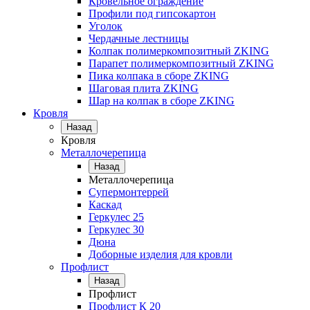
Кровельное ограждение
Профили под гипсокартон
Уголок
Чердачные лестницы
Колпак полимеркомпозитный ZKING
Парапет полимеркомпозитный ZKING
Пика колпака в сборе ZKING
Шаговая плита ZKING
Шар на колпак в сборе ZKING
Кровля
Назад
Кровля
Металлочерепица
Назад
Металлочерепица
Супермонтеррей
Каскад
Геркулес 25
Геркулес 30
Дюна
Доборные изделия для кровли
Профлист
Назад
Профлист
Профлист К 20