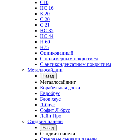
С10
НС 16
К 20
С 20
С 21
НС 35
НС 44
Н 60
Н75
Оцинкованный
С полимерным покрытием
С антиконденсатным покрытием
Металлосайдинг
Назад
Металлосайдинг
Корабельная доска
Евробрус
Блок хаус
Л-брус
Софит Л-брус
Лайн Про
Сэндвич панели
Назад
Сэндвич панели
Стеновые сэндвич-панели