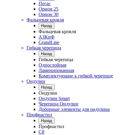
Пегас
Орион 25
Орион 30
Фальцевая кровля
Назад
Фальцевая кровля
АЗКиФ
GrandLine
Гибкая черепица
Назад
Гибкая черепица
Однослойная
Ламинированная
Комплектующие к гибкой черепице
Ондулин
Назад
Ондулин
Ондулин Smart
Черепица Ондулин
Доборные элементы для ондулина
Профнастил
Назад
Профнастил
С8