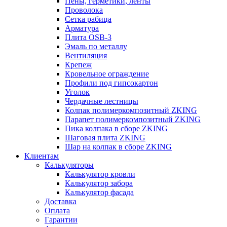
Пены, герметики, ленты
Проволока
Сетка рабица
Арматура
Плита OSB-3
Эмаль по металлу
Вентиляция
Крепеж
Кровельное ограждение
Профили под гипсокартон
Уголок
Чердачные лестницы
Колпак полимеркомпозитный ZKING
Парапет полимеркомпозитный ZKING
Пика колпака в сборе ZKING
Шаговая плита ZKING
Шар на колпак в сборе ZKING
Клиентам
Калькуляторы
Калькулятор кровли
Калькулятор забора
Калькулятор фасада
Доставка
Оплата
Гарантии