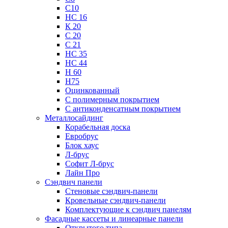
С10
НС 16
К 20
С 20
С 21
НС 35
НС 44
Н 60
Н75
Оцинкованный
С полимерным покрытием
С антиконденсатным покрытием
Металлосайдинг
Корабельная доска
Евробрус
Блок хаус
Л-брус
Софит Л-брус
Лайн Про
Сэндвич панели
Стеновые сэндвич-панели
Кровельные сэндвич-панели
Комплектующие к сэндвич панелям
Фасадные кассеты и линеарные панели
Открытого типа