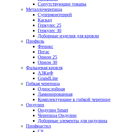
Сопутствующие товары
Металлочерепица
Супермонтеррей
Каскад
Геркулес 25
Геркулес 30
Доборные изделия для кровли
Профиль
Феникс
Пегас
Орион 25
Орион 30
Фальцевая кровля
АЗКиФ
GrandLine
Гибкая черепица
Однослойная
Ламинированная
Комплектующие к гибкой черепице
Ондулин
Ондулин Smart
Черепица Ондулин
Доборные элементы для ондулина
Профнастил
С8