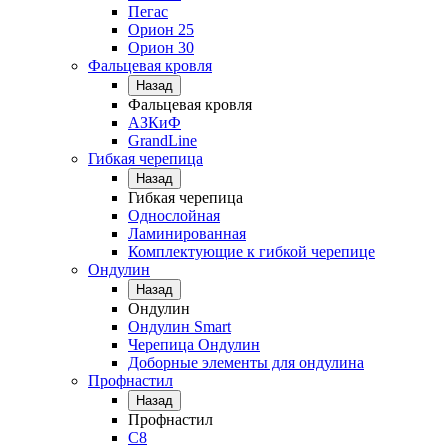
Пегас
Орион 25
Орион 30
Фальцевая кровля
Назад
Фальцевая кровля
АЗКиФ
GrandLine
Гибкая черепица
Назад
Гибкая черепица
Однослойная
Ламинированная
Комплектующие к гибкой черепице
Ондулин
Назад
Ондулин
Ондулин Smart
Черепица Ондулин
Доборные элементы для ондулина
Профнастил
Назад
Профнастил
С8