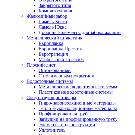
Закрытого типа
Комплектующие
Жалюзийный забор
Ламель Хоста
Ламель Юкка
Доборные элементы для забора-жалюзи
Металлический штакетник
Европланка
Европланка Престиж
Евротрапеция
М-образный Престиж
Плоский лист
Оцинкованный
С полимерным покрытием
Водосточные системы
Металлические водосточные системы
Пластиковые водосточные системы
Сопутствующие товары
Гидро-пароизоляционные материалы
Тепло-звукоизоляционные материалы
Профилированная труба
Заглушки на профилированную трубу
Элементы подконструкции
Уплотнитель