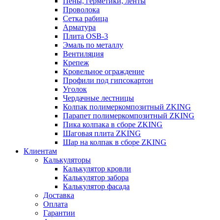
Пены, герметики, ленты
Проволока
Сетка рабица
Арматура
Плита OSB-3
Эмаль по металлу
Вентиляция
Крепеж
Кровельное ограждение
Профили под гипсокартон
Уголок
Чердачные лестницы
Колпак полимеркомпозитный ZKING
Парапет полимеркомпозитный ZKING
Пика колпака в сборе ZKING
Шаговая плита ZKING
Шар на колпак в сборе ZKING
Клиентам
Калькуляторы
Калькулятор кровли
Калькулятор забора
Калькулятор фасада
Доставка
Оплата
Гарантии