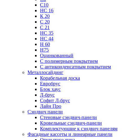
С10
НС 16
К 20
С 20
С 21
НС 35
НС 44
Н 60
Н75
Оцинкованный
С полимерным покрытием
С антиконденсатным покрытием
Металлосайдинг
Корабельная доска
Евробрус
Блок хаус
Л-брус
Софит Л-брус
Лайн Про
Сэндвич панели
Стеновые сэндвич-панели
Кровельные сэндвич-панели
Комплектующие к сэндвич панелям
Фасадные кассеты и линеарные панели
Открытого типа