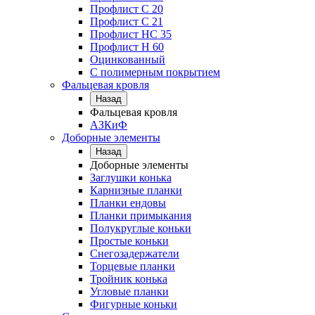
Профлист С 20
Профлист C 21
Профлист НС 35
Профлист Н 60
Оцинкованный
С полимерным покрытием
Фальцевая кровля
Назад
Фальцевая кровля
АЗКиФ
Доборные элементы
Назад
Доборные элементы
Заглушки конька
Карнизные планки
Планки ендовы
Планки примыкания
Полукруглые коньки
Простые коньки
Снегозадержатели
Торцевые планки
Тройник конька
Угловые планки
Фигурные коньки