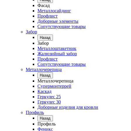
Фасад
Металлосайдинг
Профлист
Доборные элементы
Сопутствующие товары
Забор
Назад
Забор
Металлоштакетник
Жалюзийный забор
Профлист
Сопутствующие товары
Металлочерепица
Назад
Металлочерепица
Супермонтеррей
Каскад
Геркулес 25
Геркулес 30
Доборные изделия для кровли
Профиль
Назад
Профиль
Феникс