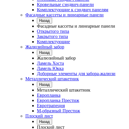
Кровельные сэндвич-панели
Комплектующие к сэндвич панелям
Фасадные кассеты и линеарные панели
Назад
Фасадные кассеты и линеарные панели
Открытого типа
Закрытого типа
Комплектующие
Жалюзийный забор
Назад
Жалюзийный забор
Ламель Хоста
Ламель Юкка
Доборные элементы для забора-жалюзи
Металлический штакетник
Назад
Металлический штакетник
Европланка
Европланка Престиж
Евротрапеция
М-образный Престиж
Плоский лист
Назад
Плоский лист