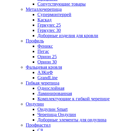
Сопутствующие товары
Металлочерепица
Супермонтеррей
Каскад
Геркулес 25
Геркулес 30
Доборные изделия для кровли
Профиль
Феникс
Пегас
Орион 25
Орион 30
Фальцевая кровля
АЗКиФ
GrandLine
Гибкая черепица
Однослойная
Ламинированная
Комплектующие к гибкой черепице
Ондулин
Ондулин Smart
Черепица Ондулин
Доборные элементы для ондулина
Профнастил
С8