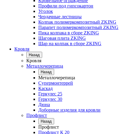
Кровельное ограждение
Профили под гипсокартон
Уголок
Чердачные лестницы
Колпак полимеркомпозитный ZKING
Парапет полимеркомпозитный ZKING
Пика колпака в сборе ZKING
Шаговая плита ZKING
Шар на колпак в сборе ZKING
Кровля
Назад
Кровля
Металлочерепица
Назад
Металлочерепица
Супермонтеррей
Каскад
Геркулес 25
Геркулес 30
Дюна
Доборные изделия для кровли
Профлист
Назад
Профлист
Профлист К 20