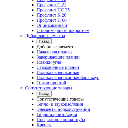
Профлист C 21
Профлист НС 35
Профлист К 20
Профлист Н 60
Оцинкованный
С полимерным покрытием
Доборные элементы
Назад
Доборные элементы
Начальная планка
Завершающие планки
Планки угла
Стыковочные планки
Планка околооконная
Планка околооконная Блок хаус
Отлив простой
Сопутствующие товары
Назад
Сопутствующие товары
Тепло- и звукоизоляция
Элементы подконструкции
Гидро-пароизоляция
Профилированная труба
Крепеж