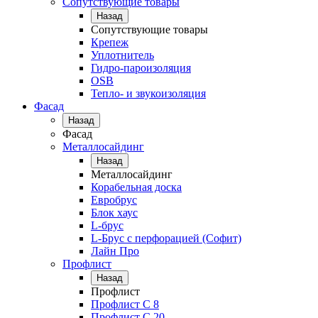
Сопутствующие товары
Назад
Сопутствующие товары
Крепеж
Уплотнитель
Гидро-пароизоляция
OSB
Тепло- и звукоизоляция
Фасад
Назад
Фасад
Металлосайдинг
Назад
Металлосайдинг
Корабельная доска
Евробрус
Блок хаус
L-брус
L-Брус с перфорацией (Софит)
Лайн Про
Профлист
Назад
Профлист
Профлист С 8
Профлист С 20