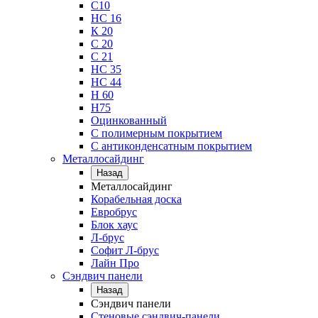
С10
НС 16
К 20
С 20
С 21
НС 35
НС 44
Н 60
Н75
Оцинкованный
С полимерным покрытием
С антиконденсатным покрытием
Металлосайдинг
Назад
Металлосайдинг
Корабельная доска
Евробрус
Блок хаус
Л-брус
Софит Л-брус
Лайн Про
Сэндвич панели
Назад
Сэндвич панели
Стеновые сэндвич-панели