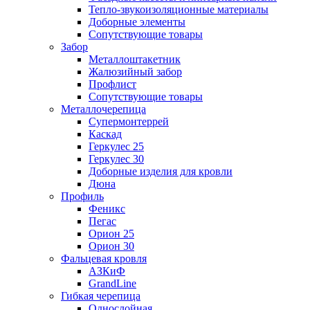
Тепло-звукоизоляционные материалы
Доборные элементы
Сопутствующие товары
Забор
Металлоштакетник
Жалюзийный забор
Профлист
Сопутствующие товары
Металлочерепица
Супермонтеррей
Каскад
Геркулес 25
Геркулес 30
Доборные изделия для кровли
Дюна
Профиль
Феникс
Пегас
Орион 25
Орион 30
Фальцевая кровля
АЗКиФ
GrandLine
Гибкая черепица
Однослойная