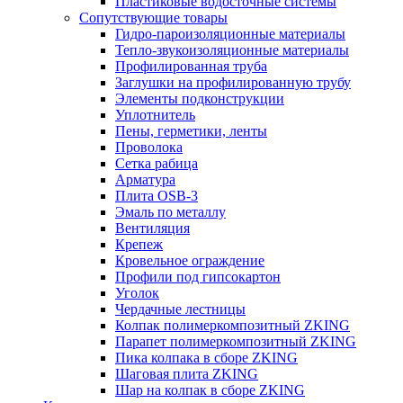
Пластиковые водосточные системы
Сопутствующие товары
Гидро-пароизоляционные материалы
Тепло-звукоизоляционные материалы
Профилированная труба
Заглушки на профилированную трубу
Элементы подконструкции
Уплотнитель
Пены, герметики, ленты
Проволока
Сетка рабица
Арматура
Плита OSB-3
Эмаль по металлу
Вентиляция
Крепеж
Кровельное ограждение
Профили под гипсокартон
Уголок
Чердачные лестницы
Колпак полимеркомпозитный ZKING
Парапет полимеркомпозитный ZKING
Пика колпака в сборе ZKING
Шаговая плита ZKING
Шар на колпак в сборе ZKING