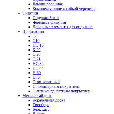
Ламинированная
Комплектующие к гибкой черепице
Ондулин
Ондулин Smart
Черепица Ондулин
Доборные элементы для ондулина
Профнастил
С8
С10
НС 16
К 20
С 20
С 21
НС 35
НС 44
Н 60
Н75
Оцинкованный
С полимерным покрытием
С антиконденсатным покрытием
Металлосайдинг
Корабельная доска
Евробрус
Блок хаус
Л-брус