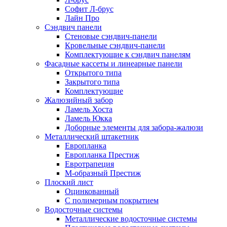
Софит Л-брус
Лайн Про
Сэндвич панели
Стеновые сэндвич-панели
Кровельные сэндвич-панели
Комплектующие к сэндвич панелям
Фасадные кассеты и линеарные панели
Открытого типа
Закрытого типа
Комплектующие
Жалюзийный забор
Ламель Хоста
Ламель Юкка
Доборные элементы для забора-жалюзи
Металлический штакетник
Европланка
Европланка Престиж
Евротрапеция
М-образный Престиж
Плоский лист
Оцинкованный
С полимерным покрытием
Водосточные системы
Металлические водосточные системы