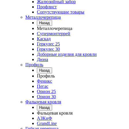
Жалюзийный забор
Профлист
Сопутствующие товары
Металлочерепица
Назад
Металлочерепица
Супермонтеррей
Каскад
Геркулес 25
Геркулес 30
Доборные изделия для кровли
Дюна
Профиль
Назад
Профиль
Феникс
Пегас
Орион 25
Орион 30
Фальцевая кровля
Назад
Фальцевая кровля
АЗКиФ
GrandLine
Гибкая черепица