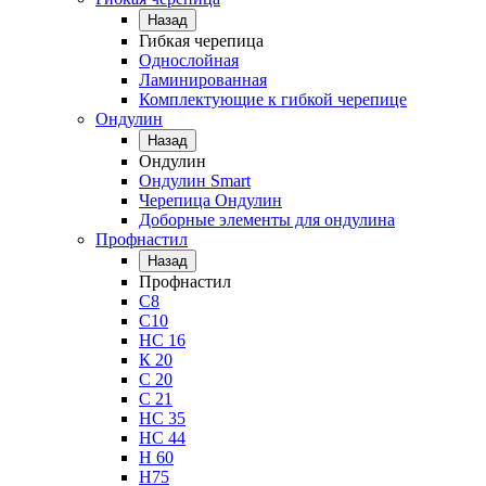
Назад
Гибкая черепица
Однослойная
Ламинированная
Комплектующие к гибкой черепице
Ондулин
Назад
Ондулин
Ондулин Smart
Черепица Ондулин
Доборные элементы для ондулина
Профнастил
Назад
Профнастил
С8
С10
НС 16
К 20
С 20
С 21
НС 35
НС 44
Н 60
Н75