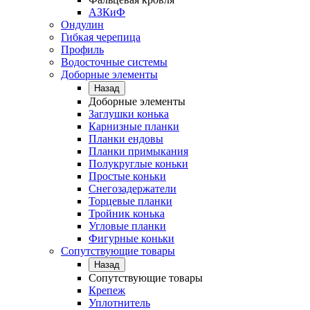
АЗКиФ
Ондулин
Гибкая черепица
Профиль
Водосточные системы
Доборные элементы
Назад
Доборные элементы
Заглушки конька
Карнизные планки
Планки ендовы
Планки примыкания
Полукруглые коньки
Простые коньки
Снегозадержатели
Торцевые планки
Тройник конька
Угловые планки
Фигурные коньки
Сопутствующие товары
Назад
Сопутствующие товары
Крепеж
Уплотнитель