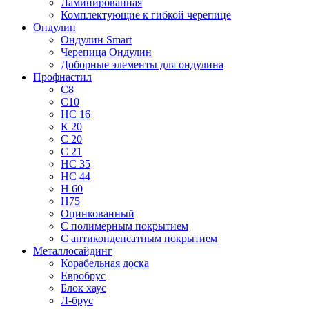
Ламинированная
Комплектующие к гибкой черепице
Ондулин
Ондулин Smart
Черепица Ондулин
Доборные элементы для ондулина
Профнастил
С8
С10
НС 16
К 20
С 20
С 21
НС 35
НС 44
Н 60
Н75
Оцинкованный
С полимерным покрытием
С антиконденсатным покрытием
Металлосайдинг
Корабельная доска
Евробрус
Блок хаус
Л-брус