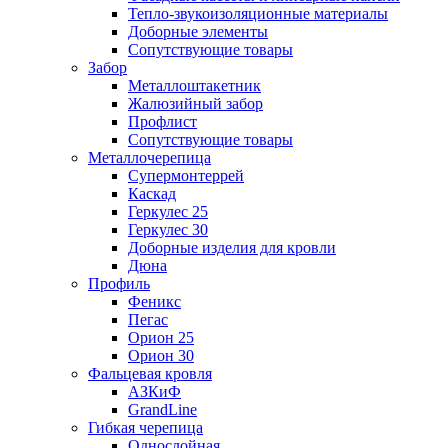
Тепло-звукоизоляционные материалы
Доборные элементы
Сопутствующие товары
Забор
Металлоштакетник
Жалюзийный забор
Профлист
Сопутствующие товары
Металлочерепица
Супермонтеррей
Каскад
Геркулес 25
Геркулес 30
Доборные изделия для кровли
Дюна
Профиль
Феникс
Пегас
Орион 25
Орион 30
Фальцевая кровля
АЗКиФ
GrandLine
Гибкая черепица
Однослойная