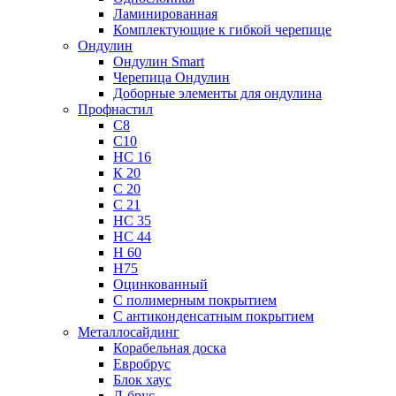
Ламинированная
Комплектующие к гибкой черепице
Ондулин
Ондулин Smart
Черепица Ондулин
Доборные элементы для ондулина
Профнастил
С8
С10
НС 16
К 20
С 20
С 21
НС 35
НС 44
Н 60
Н75
Оцинкованный
С полимерным покрытием
С антиконденсатным покрытием
Металлосайдинг
Корабельная доска
Евробрус
Блок хаус
Л-брус