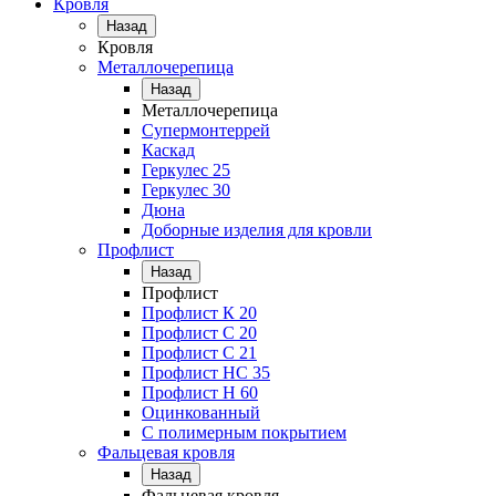
Кровля
Назад
Кровля
Металлочерепица
Назад
Металлочерепица
Супермонтеррей
Каскад
Геркулес 25
Геркулес 30
Дюна
Доборные изделия для кровли
Профлист
Назад
Профлист
Профлист К 20
Профлист С 20
Профлист C 21
Профлист НС 35
Профлист Н 60
Оцинкованный
С полимерным покрытием
Фальцевая кровля
Назад
Фальцевая кровля