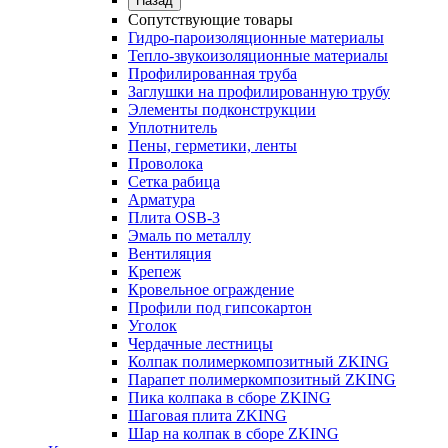
Назад
Сопутствующие товары
Гидро-пароизоляционные материалы
Тепло-звукоизоляционные материалы
Профилированная труба
Заглушки на профилированную трубу
Элементы подконструкции
Уплотнитель
Пены, герметики, ленты
Проволока
Сетка рабица
Арматура
Плита OSB-3
Эмаль по металлу
Вентиляция
Крепеж
Кровельное ограждение
Профили под гипсокартон
Уголок
Чердачные лестницы
Колпак полимеркомпозитный ZKING
Парапет полимеркомпозитный ZKING
Пика колпака в сборе ZKING
Шаговая плита ZKING
Шар на колпак в сборе ZKING