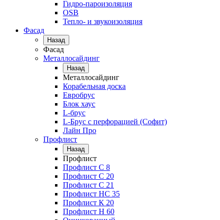
Гидро-пароизоляция
OSB
Тепло- и звукоизоляция
Фасад
Назад
Фасад
Металлосайдинг
Назад
Металлосайдинг
Корабельная доска
Евробрус
Блок хаус
L-брус
L-Брус с перфорацией (Софит)
Лайн Про
Профлист
Назад
Профлист
Профлист С 8
Профлист С 20
Профлист C 21
Профлист НС 35
Профлист К 20
Профлист Н 60