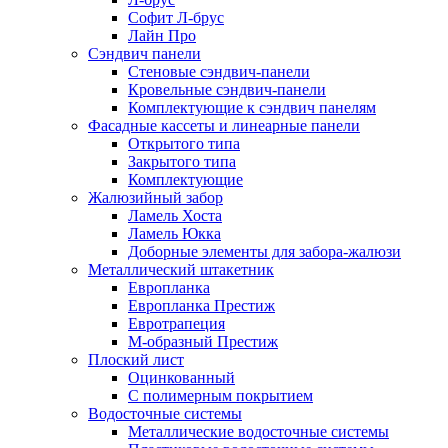
Софит Л-брус
Лайн Про
Сэндвич панели
Стеновые сэндвич-панели
Кровельные сэндвич-панели
Комплектующие к сэндвич панелям
Фасадные кассеты и линеарные панели
Открытого типа
Закрытого типа
Комплектующие
Жалюзийный забор
Ламель Хоста
Ламель Юкка
Доборные элементы для забора-жалюзи
Металлический штакетник
Европланка
Европланка Престиж
Евротрапеция
М-образный Престиж
Плоский лист
Оцинкованный
С полимерным покрытием
Водосточные системы
Металлические водосточные системы