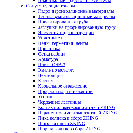
Пластиковые водосточные системы
Сопутствующие товары
Гидро-пароизоляционные материалы
Тепло-звукоизоляционные материалы
Профилированная труба
Заглушки на профилированную трубу
Элементы подконструкции
Уплотнитель
Пены, герметики, ленты
Проволока
Сетка рабица
Арматура
Плита OSB-3
Эмаль по металлу
Вентиляция
Крепеж
Кровельное ограждение
Профили под гипсокартон
Уголок
Чердачные лестницы
Колпак полимеркомпозитный ZKING
Парапет полимеркомпозитный ZKING
Пика колпака в сборе ZKING
Шаговая плита ZKING
Шар на колпак в сборе ZKING