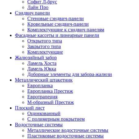
Софит Л-брус
Лайн Про
Сэндвич панели
Стеновые сэндвич-панели
Кровельные сэндвич-панели
Комплектующие к сэндвич панелям
Фасадные кассеты и линеарные панели
Открытого типа
Закрытого типа
Комплектующие
Жалюзийный забор
Ламель Хоста
Ламель Юкка
Доборные элементы для забора-жалюзи
Металлический штакетник
Европланка
Европланка Престиж
Евротрапеция
М-образный Престиж
Плоский лист
Оцинкованный
С полимерным покрытием
Водосточные системы
Металлические водосточные системы
Пластиковые водосточные системы