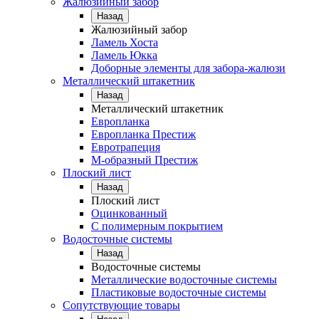
Жалюзийный забор
Назад
Жалюзийный забор
Ламель Хоста
Ламель Юкка
Доборные элементы для забора-жалюзи
Металлический штакетник
Назад
Металлический штакетник
Европланка
Европланка Престиж
Евротрапеция
М-образный Престиж
Плоский лист
Назад
Плоский лист
Оцинкованный
С полимерным покрытием
Водосточные системы
Назад
Водосточные системы
Металлические водосточные системы
Пластиковые водосточные системы
Сопутствующие товары