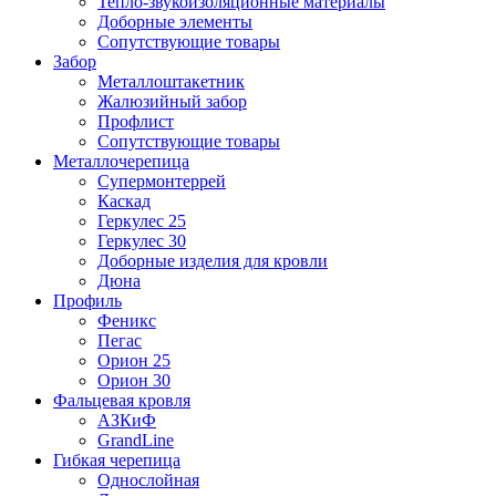
Тепло-звукоизоляционные материалы
Доборные элементы
Сопутствующие товары
Забор
Металлоштакетник
Жалюзийный забор
Профлист
Сопутствующие товары
Металлочерепица
Супермонтеррей
Каскад
Геркулес 25
Геркулес 30
Доборные изделия для кровли
Дюна
Профиль
Феникс
Пегас
Орион 25
Орион 30
Фальцевая кровля
АЗКиФ
GrandLine
Гибкая черепица
Однослойная