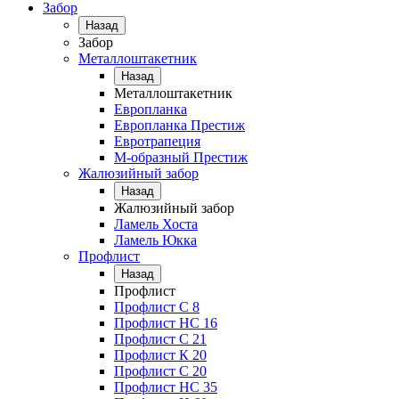
Забор
Назад
Забор
Металлоштакетник
Назад
Металлоштакетник
Европланка
Европланка Престиж
Евротрапеция
М-образный Престиж
Жалюзийный забор
Назад
Жалюзийный забор
Ламель Хоста
Ламель Юкка
Профлист
Назад
Профлист
Профлист С 8
Профлист НС 16
Профлист C 21
Профлист К 20
Профлист С 20
Профлист НС 35