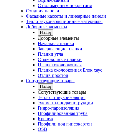
Оцинкованный
С полимерным покрытием
Сэндвич панели
Фасадные кассеты и линеарные панели
Тепло-звукоизоляционные материалы
Доборные элементы
Назад
Доборные элементы
Начальная планка
Завершающие планки
Планки угла
Стыковочные планки
Планка околооконная
Планка околооконная Блок хаус
Отлив простой
Сопутствующие товары
Назад
Сопутствующие товары
Тепло- и звукоизоляция
Элементы подконструкции
Гидро-пароизоляция
Профилированная труба
Крепеж
Профили под гипсокартон
OSB