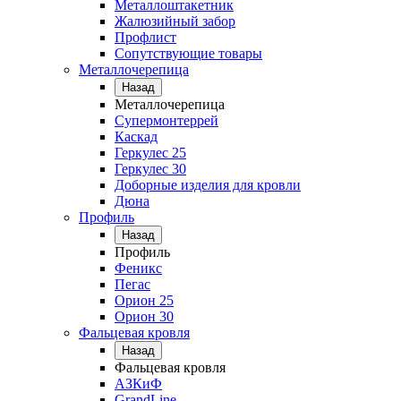
Металлоштакетник
Жалюзийный забор
Профлист
Сопутствующие товары
Металлочерепица
Назад
Металлочерепица
Супермонтеррей
Каскад
Геркулес 25
Геркулес 30
Доборные изделия для кровли
Дюна
Профиль
Назад
Профиль
Феникс
Пегас
Орион 25
Орион 30
Фальцевая кровля
Назад
Фальцевая кровля
АЗКиФ
GrandLine