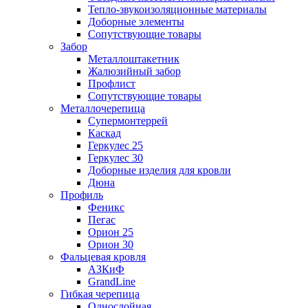
Тепло-звукоизоляционные материалы
Доборные элементы
Сопутствующие товары
Забор
Металлоштакетник
Жалюзийный забор
Профлист
Сопутствующие товары
Металлочерепица
Супермонтеррей
Каскад
Геркулес 25
Геркулес 30
Доборные изделия для кровли
Дюна
Профиль
Феникс
Пегас
Орион 25
Орион 30
Фальцевая кровля
АЗКиФ
GrandLine
Гибкая черепица
Однослойная