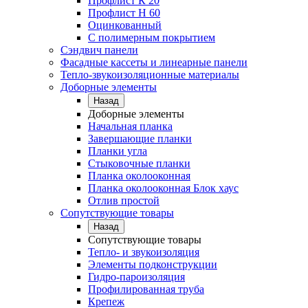
Профлист К 20
Профлист Н 60
Оцинкованный
С полимерным покрытием
Сэндвич панели
Фасадные кассеты и линеарные панели
Тепло-звукоизоляционные материалы
Доборные элементы
Назад
Доборные элементы
Начальная планка
Завершающие планки
Планки угла
Стыковочные планки
Планка околооконная
Планка околооконная Блок хаус
Отлив простой
Сопутствующие товары
Назад
Сопутствующие товары
Тепло- и звукоизоляция
Элементы подконструкции
Гидро-пароизоляция
Профилированная труба
Крепеж