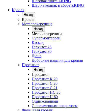
Шаговая плита ZKING
Шар на колпак в сборе ZKING
Кровля
Назад
Кровля
Металлочерепица
Назад
Металлочерепица
Супермонтеррей
Каскад
Геркулес 25
Геркулес 30
Дюна
Доборные изделия для кровли
Профлист
Назад
Профлист
Профлист К 20
Профлист С 20
Профлист C 21
Профлист НС 35
Профлист Н 60
Оцинкованный
С полимерным покрытием
Фальцевая кровля