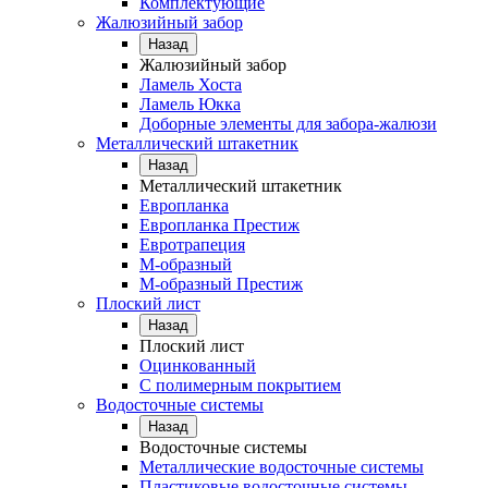
Комплектующие
Жалюзийный забор
Назад
Жалюзийный забор
Ламель Хоста
Ламель Юкка
Доборные элементы для забора-жалюзи
Металлический штакетник
Назад
Металлический штакетник
Европланка
Европланка Престиж
Евротрапеция
М-образный
М-образный Престиж
Плоский лист
Назад
Плоский лист
Оцинкованный
С полимерным покрытием
Водосточные системы
Назад
Водосточные системы
Металлические водосточные системы
Пластиковые водосточные системы