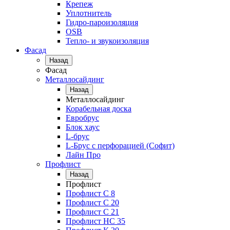
Крепеж
Уплотнитель
Гидро-пароизоляция
OSB
Тепло- и звукоизоляция
Фасад
Назад
Фасад
Металлосайдинг
Назад
Металлосайдинг
Корабельная доска
Евробрус
Блок хаус
L-брус
L-Брус с перфорацией (Софит)
Лайн Про
Профлист
Назад
Профлист
Профлист С 8
Профлист С 20
Профлист C 21
Профлист НС 35