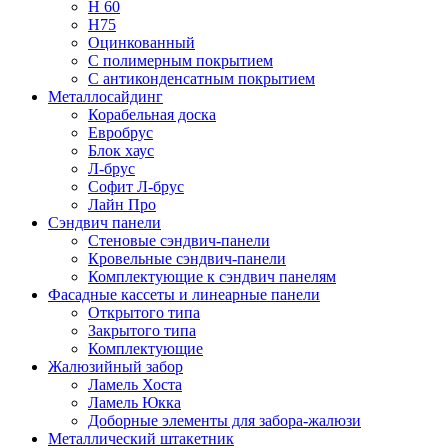
Н 60
Н75
Оцинкованный
С полимерным покрытием
С антиконденсатным покрытием
Металлосайдинг
Корабельная доска
Евробрус
Блок хаус
Л-брус
Софит Л-брус
Лайн Про
Сэндвич панели
Стеновые сэндвич-панели
Кровельные сэндвич-панели
Комплектующие к сэндвич панелям
Фасадные кассеты и линеарные панели
Открытого типа
Закрытого типа
Комплектующие
Жалюзийный забор
Ламель Хоста
Ламель Юкка
Доборные элементы для забора-жалюзи
Металлический штакетник