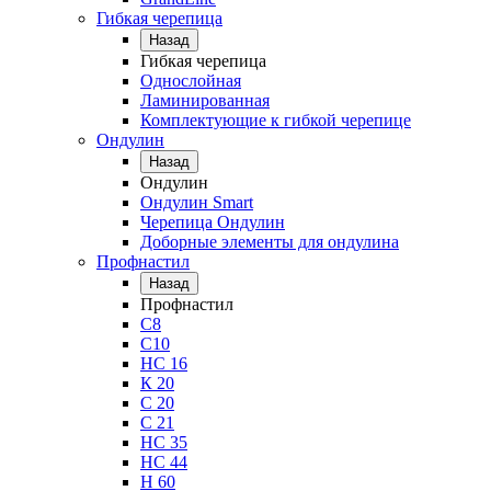
Гибкая черепица
Назад
Гибкая черепица
Однослойная
Ламинированная
Комплектующие к гибкой черепице
Ондулин
Назад
Ондулин
Ондулин Smart
Черепица Ондулин
Доборные элементы для ондулина
Профнастил
Назад
Профнастил
С8
С10
НС 16
К 20
С 20
С 21
НС 35
НС 44
Н 60