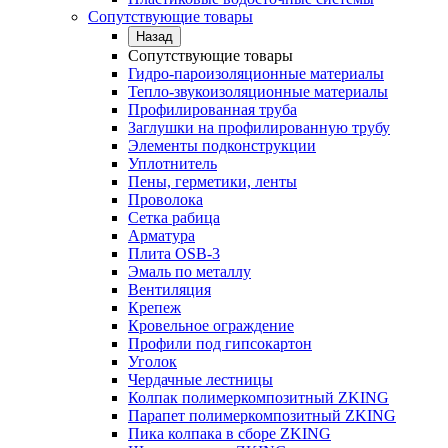
Сопутствующие товары
Назад
Сопутствующие товары
Гидро-пароизоляционные материалы
Тепло-звукоизоляционные материалы
Профилированная труба
Заглушки на профилированную трубу
Элементы подконструкции
Уплотнитель
Пены, герметики, ленты
Проволока
Сетка рабица
Арматура
Плита OSB-3
Эмаль по металлу
Вентиляция
Крепеж
Кровельное ограждение
Профили под гипсокартон
Уголок
Чердачные лестницы
Колпак полимеркомпозитный ZKING
Парапет полимеркомпозитный ZKING
Пика колпака в сборе ZKING