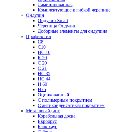
Ламинированная
Комплектующие к гибкой черепице
Ондулин
Ондулин Smart
Черепица Ондулин
Доборные элементы для ондулина
Профнастил
С8
С10
НС 16
К 20
С 20
С 21
НС 35
НС 44
Н 60
Н75
Оцинкованный
С полимерным покрытием
С антиконденсатным покрытием
Металлосайдинг
Корабельная доска
Евробрус
Блок хаус
Л-брус