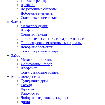
Гибкая черепица
Профиль
Водосточные системы
Доборные элементы
Сопутствующие товары
Фасад
Металлосайдинг
Профлист
Сэндвич панели
Фасадные кассеты и линеарные панели
Тепло-звукоизоляционные материалы
Доборные элементы
Сопутствующие товары
Забор
Металлоштакетник
Жалюзийный забор
Профлист
Сопутствующие товары
Металлочерепица
Супермонтеррей
Каскад
Геркулес 25
Геркулес 30
Доборные изделия для кровли
Дюна