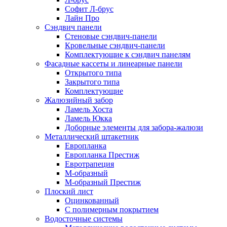
Софит Л-брус
Лайн Про
Сэндвич панели
Стеновые сэндвич-панели
Кровельные сэндвич-панели
Комплектующие к сэндвич панелям
Фасадные кассеты и линеарные панели
Открытого типа
Закрытого типа
Комплектующие
Жалюзийный забор
Ламель Хоста
Ламель Юкка
Доборные элементы для забора-жалюзи
Металлический штакетник
Европланка
Европланка Престиж
Евротрапеция
М-образный
М-образный Престиж
Плоский лист
Оцинкованный
С полимерным покрытием
Водосточные системы