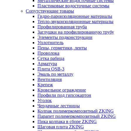
Металлические водосточные системы
Пластиковые водосточные системы
Сопутствующие товары
Гидро-пароизоляционные материалы
Тепло-звукоизоляционные материалы
Профилированная труба
Заглушки на профилированную трубу
Элементы подконструкции
Уплотнитель
Пены, герметики, ленты
Проволока
Сетка рабица
Арматура
Плита OSB-3
Эмаль по металлу
Вентиляция
Крепеж
Кровельное ограждение
Профили под гипсокартон
Уголок
Чердачные лестницы
Колпак полимеркомпозитный ZKING
Парапет полимеркомпозитный ZKING
Пика колпака в сборе ZKING
Шаговая плита ZKING