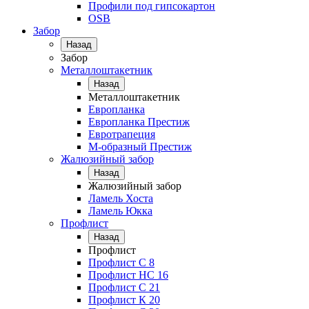
Профили под гипсокартон
OSB
Забор
Назад
Забор
Металлоштакетник
Назад
Металлоштакетник
Европланка
Европланка Престиж
Евротрапеция
М-образный Престиж
Жалюзийный забор
Назад
Жалюзийный забор
Ламель Хоста
Ламель Юкка
Профлист
Назад
Профлист
Профлист С 8
Профлист НС 16
Профлист C 21
Профлист К 20