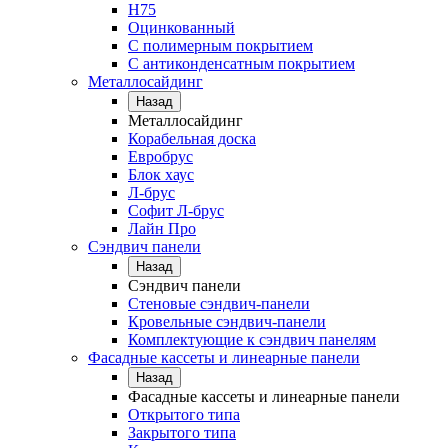
Н75
Оцинкованный
С полимерным покрытием
С антиконденсатным покрытием
Металлосайдинг
Назад
Металлосайдинг
Корабельная доска
Евробрус
Блок хаус
Л-брус
Софит Л-брус
Лайн Про
Сэндвич панели
Назад
Сэндвич панели
Стеновые сэндвич-панели
Кровельные сэндвич-панели
Комплектующие к сэндвич панелям
Фасадные кассеты и линеарные панели
Назад
Фасадные кассеты и линеарные панели
Открытого типа
Закрытого типа