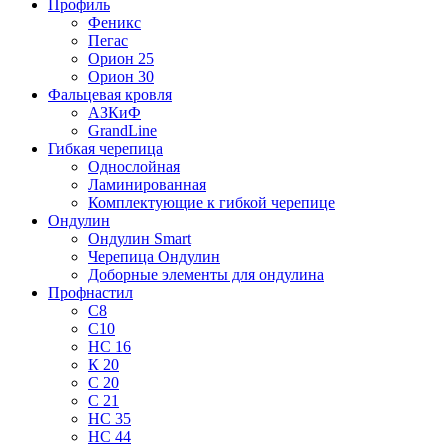
Профиль
Феникс
Пегас
Орион 25
Орион 30
Фальцевая кровля
АЗКиФ
GrandLine
Гибкая черепица
Однослойная
Ламинированная
Комплектующие к гибкой черепице
Ондулин
Ондулин Smart
Черепица Ондулин
Доборные элементы для ондулина
Профнастил
С8
С10
НС 16
К 20
С 20
С 21
НС 35
НС 44